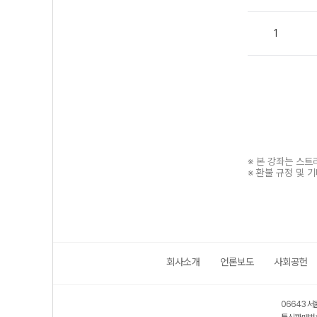
1
※ 본 강좌는 스
※ 환불 규정 및 
회사소개
언론보도
사회공헌
보호 관리체계 ISMS 인증획득
인터넷 저작권 지킴이 - 클린사이트
06643 서