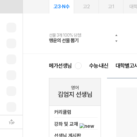
고3·N수
고2
고1
대
선물 3개 100% 당첨!
선물 100% 증정!
여름방학 스터디 캐시백
2027 러셀 단과
스마트러닝앱
메가패스
메가패스 수강생 무료혜택!
사회공헌 캠페인
행운의 선물 뽑기
메가스터디 X 올리브
메가런 썸머스쿨
강사 공개선발
설문 EVENT
3일 무료 체험권
메가클럽 멤버십
희망이룸 메가나눔
영
메가선생님
수능·내신
대학별고
영어
김엄지 선생님
커리큘럼
TOP
강좌 및 교재
선생님 게시판