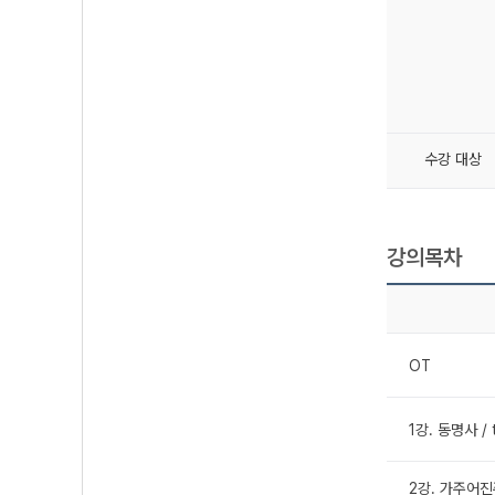
수강 대상
강의목차
OT
1강. 동명사 /
2강. 가주어진