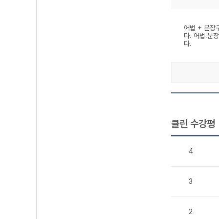
어법 + 문장
다. 어법.문
다.
클린 수강평
4
3
2