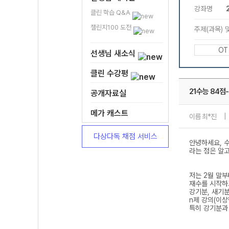
클린 학습 Q&A
챌린지100 도전
선생님 새소식
클린 수강평
공개자료실
메가 캐스트
다상다독 채점 서비스