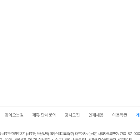
찾아오는길
제휴·단체문의
강사모집
인재채용
이용약관
개
울 서초구 효령로 321 (서초동, 덕원빌딩) 메가스터디교육(주) 대표이사 : 손성은 사업자등록번호 : 780-87-00
 : 2015-서울서초-0678
정보조회 >
신고기관명 : 서울특별시 서초구 호스팅제공자 : (주)케이티