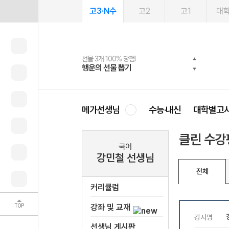
고3·N수
고2
고1
대
선물 3개 100% 당첨!
선물 100% 증정!
여름방학 스터디 캐시백
2027 러셀 단과
스마트러닝앱
메가패스
메가패스 수강생 무료혜택!
사회공헌 캠페인
행운의 선물 뽑기
메가스터디 X 올리브
메가런 썸머스쿨
강사 공개선발
설문 EVENT
3일 무료 체험권
메가클럽 멤버십
희망이룸 메가나눔
영
메가선생님
수능·내신
대학별고
클린 수강
국어
강민철 선생님
전체
커리큘럼
TOP
강좌 및 교재
선생님 게시판