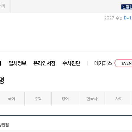
학생
알람
2027 수능
D-
프리미엄 
사
입시정보
온라인서점
수시진단
메가패스
EVEN
평
국어
수학
영어
한국사
사회