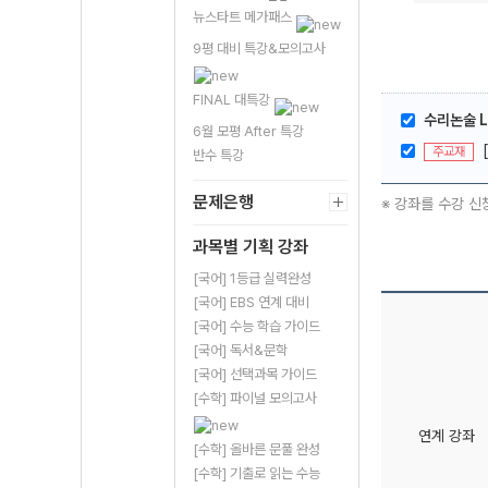
뉴스타트 메가패스
9평 대비 특강&모의고사
FINAL 대특강
수리논술 L
6월 모평 After 특강
주교재
반수 특강
문제은행
※ 강좌를 수강 신
과목별 기획 강좌
[국어] 1등급 실력완성
[국어] EBS 연계 대비
[국어] 수능 학습 가이드
[국어] 독서&문학
[국어] 선택과목 가이드
[수학] 파이널 모의고사
연계 강좌
[수학] 올바른 문풀 완성
[수학] 기출로 읽는 수능