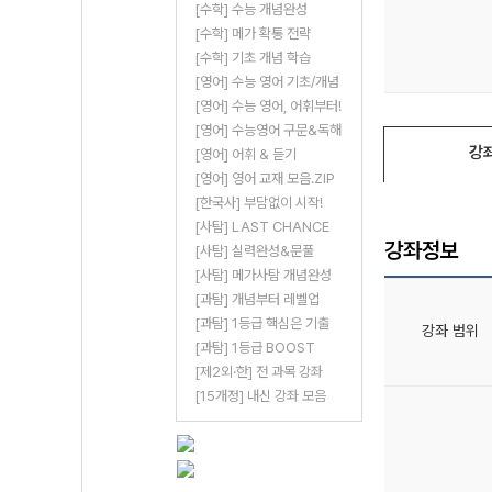
[수학] 수능 개념완성
[수학] 메가 확통 전략
[수학] 기초 개념 학습
[영어] 수능 영어 기초/개념
[영어] 수능 영어, 어휘부터!
[영어] 수능영어 구문&독해
강
[영어] 어휘 & 듣기
[영어] 영어 교재 모음.ZIP
[한국사] 부담없이 시작!
[사탐] LAST CHANCE
강좌정보
[사탐] 실력완성&문풀
[사탐] 메가사탐 개념완성
[과탐] 개념부터 레벨업
[과탐] 1등급 핵심은 기출
강좌 범위
[과탐] 1등급 BOOST
[제2외·한] 전 과목 강좌
[15개정] 내신 강좌 모음