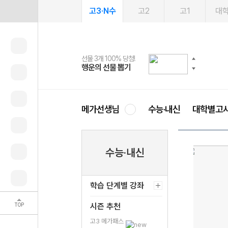
고3·N수
고2
고1
대
선물 3개 100% 당첨!
선물 100% 증정!
여름방학 스터디 캐시백
2027 러셀 단과
스마트러닝앱
메가패스
메가패스 수강생 무료혜택!
사회공헌 캠페인
행운의 선물 뽑기
메가스터디 X 올리브
메가런 썸머스쿨
강사 공개선발
설문 EVENT
3일 무료 체험권
메가클럽 멤버십
희망이룸 메가나눔
영
메가선생님
수능·내신
대학별고
수능·내신
학습 단계별 강좌
TOP
시즌 추천
고3 메가패스