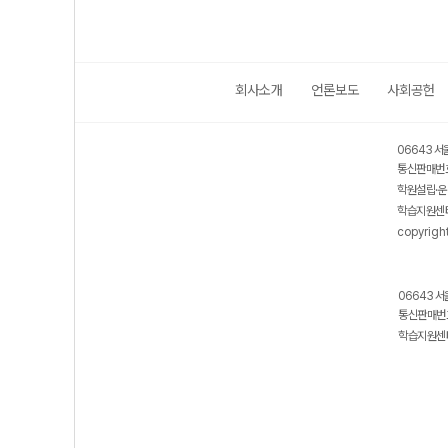
회사소개
언론보도
사회공헌
06643 서
통신판매번호
학원설립·운
학습지원센터
copyrigh
06643 서
통신판매번호
학습지원센터