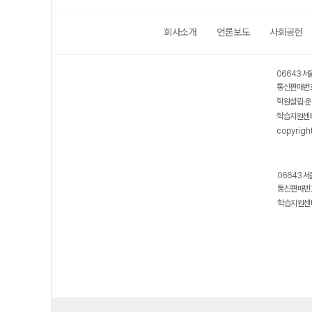
회사소개
언론보도
사회공헌
06643 서
통신판매번호
학원설립·운
학습지원센터
copyrigh
06643 서
통신판매번호
학습지원센터