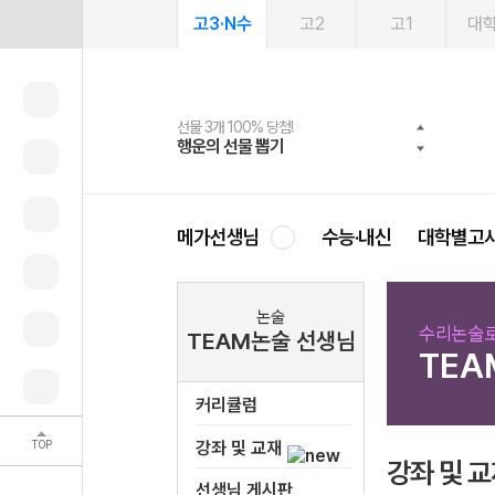
고3·N수
고2
고1
대
선물 3개 100% 당첨!
선물 100% 증정!
여름방학 스터디 캐시백
2027 러셀 단과
스마트러닝앱
메가패스
메가패스 수강생 무료혜택!
사회공헌 캠페인
행운의 선물 뽑기
메가스터디 X 올리브
메가런 썸머스쿨
강사 공개선발
설문 EVENT
3일 무료 체험권
메가클럽 멤버십
희망이룸 메가나눔
영
메가선생님
수능·내신
대학별고
논술
수리논술로
TEAM논술 선생님
TEA
커리큘럼
TOP
강좌 및 교재
강좌 및 
선생님 게시판