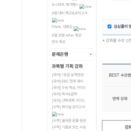
뉴스타트 메가패스
9평 대비 특강&모의고사
심심풀이 
FINAL 대특강
6월 모평 After 특강
※ 강좌를 수강 신
반수 특강
문제은행
과목별 기획 강좌
[국어] 1등급 실력완성
BEST 수강평
[국어] EBS 연계 대비
[국어] 수능 학습 가이드
[국어] 독서&문학
연계 강좌
[국어] 선택과목 가이드
[수학] 파이널 모의고사
[수학] 올바른 문풀 완성
강
[수학] 기출로 읽는 수능