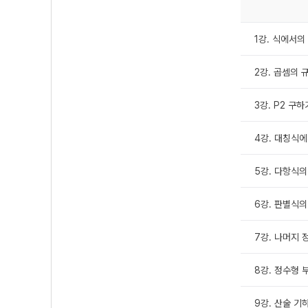
1강. 식에서의
2강. 곱셈의 
3강. P2 구하
4강. 대칭식
5강. 다항식
6강. 판별식의
7강. 나머지 
8강. 정수형
9강. 산술 기하