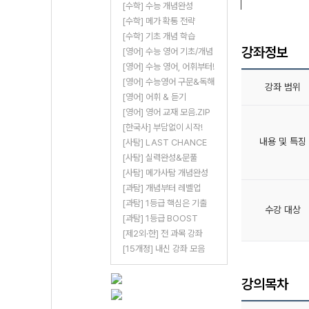
[수학] 수능 개념완성
[수학] 메가 확통 전략
[수학] 기초 개념 학습
강좌정보
[영어] 수능 영어 기초/개념
[영어] 수능 영어, 어휘부터!
[영어] 수능영어 구문&독해
강좌 범위
[영어] 어휘 & 듣기
[영어] 영어 교재 모음.ZIP
[한국사] 부담없이 시작!
내용 및 특징
[사탐] LAST CHANCE
[사탐] 실력완성&문풀
[사탐] 메가사탐 개념완성
[과탐] 개념부터 레벨업
[과탐] 1등급 핵심은 기출
수강 대상
[과탐] 1등급 BOOST
[제2외·한] 전 과목 강좌
[15개정] 내신 강좌 모음
강의목차