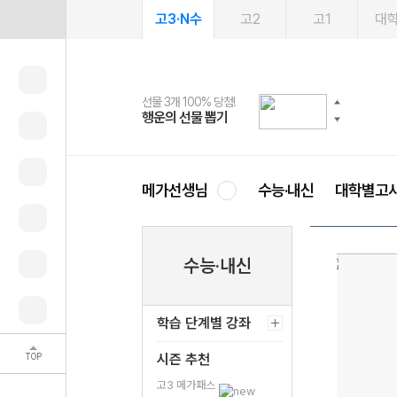
고3·N수
고2
고1
대
선물 3개 100% 당첨!
선물 100% 증정!
여름방학 스터디 캐시백
2027 러셀 단과
스마트러닝앱
메가패스
메가패스 수강생 무료혜택!
사회공헌 캠페인
행운의 선물 뽑기
메가스터디 X 올리브
메가런 썸머스쿨
강사 공개선발
설문 EVENT
3일 무료 체험권
메가클럽 멤버십
희망이룸 메가나눔
영
메가선생님
수능·내신
대학별고
수능·내신
학습 단계별 강좌
TOP
시즌 추천
고3 메가패스