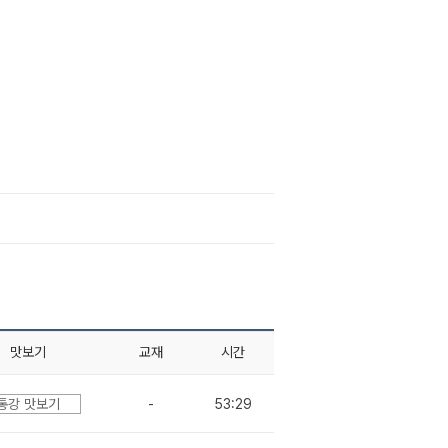
맛보기
교재
시간
통강 맛보기
-
53:29