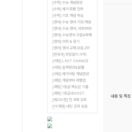
[수학] 수능 개념완성
[수학] 메가 확통 전략
[수학] 기초 개념 학습
[영어] 수능 영어 기초/개념
[영어] 수능 영어, 어휘부터!
[영어] 수능영어 구문&독해
[영어] 어휘 & 듣기
[영어] 영어 교재 모음.ZIP
[한국사] 부담없이 시작!
[사탐] LAST CHANCE
[사탐] 실력완성&문풀
[사탐] 메가사탐 개념완성
[과탐] 개념부터 레벨업
[과탐] 1등급 핵심은 기출
[과탐] 1등급 BOOST
내용 및 특징
[제2외·한] 전 과목 강좌
[15개정] 내신 강좌 모음