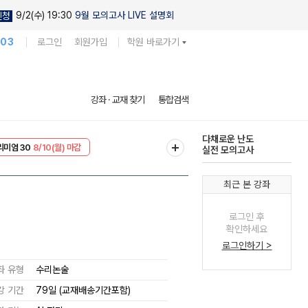
9/2(수) 19:30
9월 모의고사 LIVE 설명회
신청
103
로그인
회원가입
학원 바로가기
현우진의
강좌 · 교재 찾기
통합검색
킬링캠프 시즌1
리미엄 30
8/10(월) 마감
다채로운 난도
EVENT
8/10(월) 마감
실전 모의고사
최근 본 강좌
로그인 후
확인하세요
로그인하기 >
좌 유형
수리논술
강 기간
79일 (교재배송기간포함)