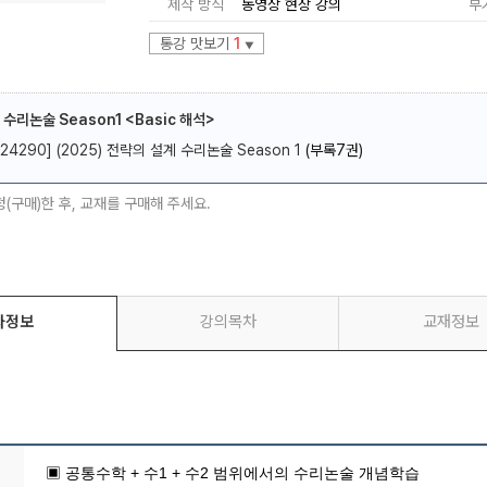
제작 방식
동영상 현장 강의
부
통강 맛보기
1
▼
 수리논술 Season1 <Basic 해석>
[24290] (2025) 전략의 설계 수리논술 Season 1
(부록7권)
메가스터디
청(구매)한 후, 교재를 구매해 주세요.
좌정보
강의목차
교재정보
▣ 공통수학 + 수1 + 수2 범위에서의 수리논술 개념학습