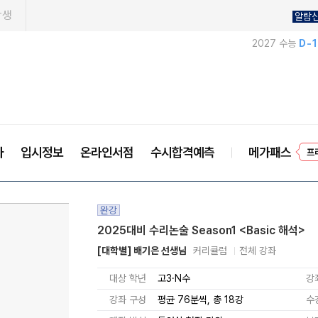
학생
알람
2027 수능
D-
프
사
입시정보
온라인서점
수시합격예측
메가패스
완강
2025대비 수리논술 Season1 <Basic 해석>
[대학별] 배기은 선생님
커리큘럼
전체 강좌
대상 학년
고3·N수
강
강좌 구성
평균 76분씩, 총 18강
수