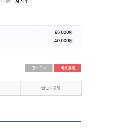
가 기능
AI 자막
95,000원
40,000원
장바구니
바로결제
클린수강평