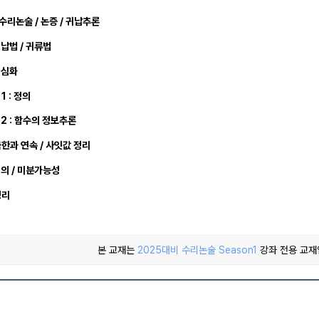
 수리논술 / 논증 / 귀납추론
납법 / 귀류법
 심화
1 : 정의
2 : 함수의 정보추론
극한과 연속 / 사잇값 정리
정의 / 미분가능성
정리
본 교재는
2025대비 수리논술 Season1
강좌 전용 교재