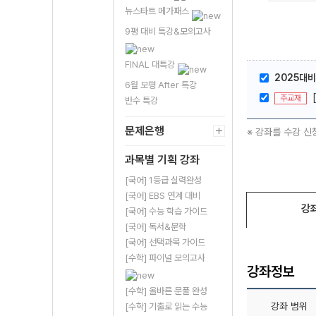
뉴스타트 메가패스
9평 대비 특강&모의고사
FINAL 대특강
2025대비
6월 모평 After 특강
주교재
반수 특강
문제은행
※ 강좌를 수강 신
과목별 기획 강좌
[국어] 1등급 실력완성
[국어] EBS 연계 대비
강
[국어] 수능 학습 가이드
[국어] 독서&문학
[국어] 선택과목 가이드
[수학] 파이널 모의고사
강좌정보
[수학] 올바른 문풀 완성
강좌 범위
[수학] 기출로 읽는 수능