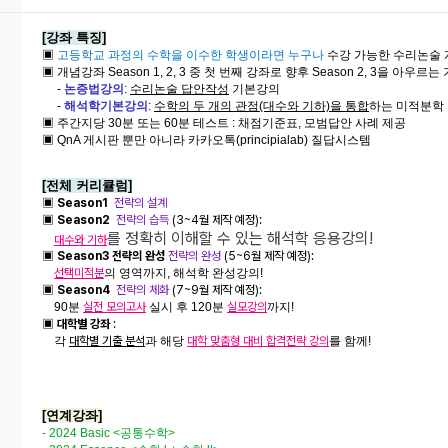
[강좌 특징]
▣
고등학교 과정의 수학을 이수한 학생이라면 누구나
수강 가능한 수리논술 
▣ 개념강좌 Season 1, 2, 3 중 첫 번째 강좌로 향후 Season 2, 3을 아우르
-
논증법강의
:
수리논술 답안작성
기본강의
-
해석학기본강의
:
수학의 두 개의 관점(대수와 기하)을 통합
하는 미적분학
▣ 주간지당 30분 또는 60분 테스트 : 채점기준표, 모범답안 사례 제공
▣ QnA 게시판 뿐만 아니라 카카오톡(principialab) 질답시스템
[전체 커리큘럼]
▣
Season1
전략의 설계
▣
Season2
전략의 습득
(3~4월 제작 예정):
를 정확히 이해할 수 있는 해석학 응용강의!
대수와 기하
▣
Season3
전략의 완성
전략의 완성
(5~6월 제작 예정):
선택미적분
의 영역까지, 해석학 완성강의!
▣
Season4
전략의 체화
(7~9월 제작 예정):
90분
실전 모의고사
실시 후 120분
실모강의
까지!
▣
대학별 강좌
:
각
대학별 기출 분석
과 해당
대학 맞춤형 대비 합격전략 강의
를 함께!
[연계강좌]
- 2024 Basic <공통수학>