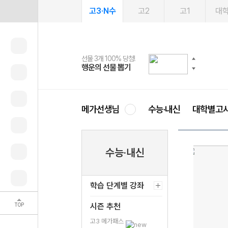
고3·N수
고2
고1
대
선물 3개 100% 당첨!
선물 100% 증정!
여름방학 스터디 캐시백
2027 러셀 단과
스마트러닝앱
메가패스
메가패스 수강생 무료혜택!
사회공헌 캠페인
행운의 선물 뽑기
메가스터디 X 올리브
메가런 썸머스쿨
강사 공개선발
설문 EVENT
3일 무료 체험권
메가클럽 멤버십
희망이룸 메가나눔
영
메가선생님
수능·내신
대학별고
수능·내신
학습 단계별 강좌
TOP
시즌 추천
고3 메가패스