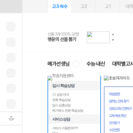
고3·N수
고2
고1
대
선물 3개 100% 당첨!
선물 100% 증정!
여름방학 스터디 캐시백
2027 러셀 단과
스마트러닝앱
메가패스
메가패스 수강생 무료혜택!
사회공헌 캠페인
행운의 선물 뽑기
메가스터디 X 올리브
메가런 썸머스쿨
강사 공개선발
설문 EVENT
3일 무료 체험권
메가클럽 멤버십
희망이룸 메가나눔
영
메가선생님
수능·내신
대학별고
입시·학습상담
회원관련
1:1 상담 안내
전화 학습상담
원하는 강좌 찾기
입시 심층상담
강좌/교재 신청하기
메가패스 전용 학습상담
교재 배송 확인
서비스상담
TOP
강의듣기
서비스 이용문의!!!!!
수강연장