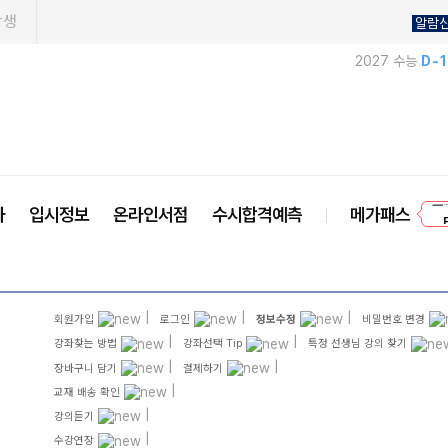
학생
알람
2027 수능
D-
프
사
입시정보
온라인서점
수시합격예측
메가패스
|
|
|
회원가입
로그인
정보수정
비밀번호 변경
|
|
강좌찾는 방법
강좌선택 Tip
특정 선생님 강의 찾기
|
|
장바구니 담기
결제하기
|
교재 배송 확인
|
강의듣기
|
수강연장