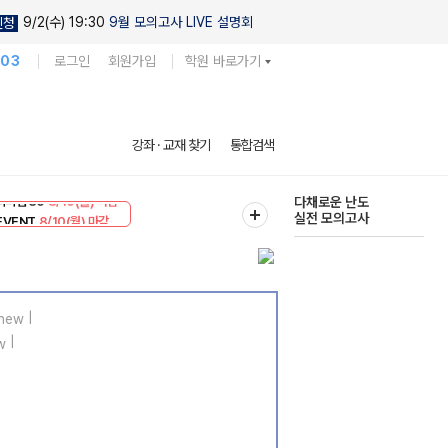
9/2(수) 19:30
9월 모의고사 LIVE 설명회
신청
103
로그인
회원가입
학원 바로가기
현우진의
강좌 · 교재 찾기
통합검색
킬링캠프 시즌1
리미엄 30
8/10(월) 마감
다채로운 난도
EVENT
8/10(월) 마감
실전 모의고사
|
|