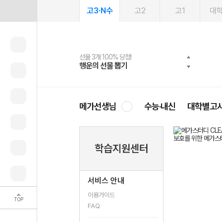
고3·N수
고2
고1
대
선물 3개 100% 당첨!
선물 100% 증정!
여름방학 스터디 캐시백
2027 러셀 단과
스마트러닝앱
메가패스
메가패스 수강생 무료혜택!
사회공헌 캠페인
행운의 선물 뽑기
메가스터디 X 올리브
메가런 썸머스쿨
강사 공개선발
설문 EVENT
3일 무료 체험권
메가클럽 멤버십
희망이룸 메가나눔
영
메가선생님
수능·내신
대학별고
학습지원센터
서비스 안내
이용가이드
TOP
FAQ