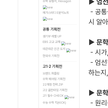
▶ 엄선
수학 유형서, Hexagon
- 공통
메가스터디 E분석노트
시 알아
공통 기획전
생기부 레벨 UP
▶ 문학
EBS 고교 교재
따끈따끈 신간 도서
- 시가
한국사 기획전
- 엄
고1·2 기획전
하는지,
브랜드 퍼즐링
수학 페어링 기획전
22개정 전략.ZIP
고2 골든타임 기획전
▶ 문학
고1 필수 CHECK
- 원리
수능 수학 킥(KICK)