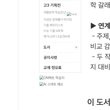
학 갈래
고3 기획전
여름방학 학습진단
지금은 문제풀이 타이밍
▶ 연계
기출 북킷리스트
수능 기출 N회독
- 주제
메가스터디 E실전N제
비교 
도서
- 두 
공지사항
지 대비
교재 정오표
이 도