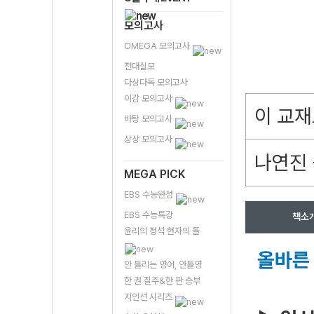
모의고사
OMEGA 모의고사
전대실모
다상다독 모의고사
이감 모의고사
이 교재
바탕 모의고사
상상 모의고사
나연진 
MEGA PICK
EBS 수능완성
EBS 수능특강
책소
윤리의 정석 현자의 돌
올바른
안 틀리는 영어, 안틀영
한 권 질주&한 판 승부
지인선 시리즈