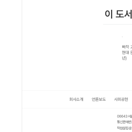
이 도
빠작 
현대 
년)
회사소개
언론보도
사회공헌
06643 서
통신판매번호
학원설립·운