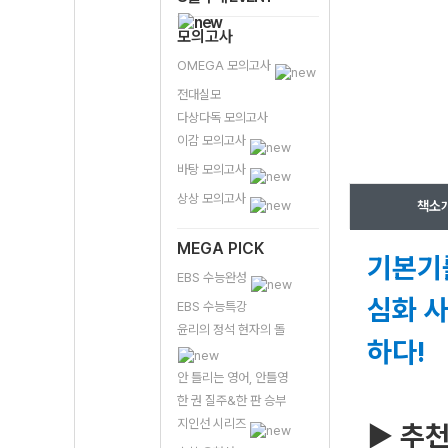
모의고사
OMEGA 모의고사
전대실모
다상다독 모의고사
이감 모의고사
바탕 모의고사
상상 모의고사
책소
MEGA PICK
기본기
EBS 수능완성
심화 
EBS 수능특강
윤리의 정석 현자의 돌
하다!
안 틀리는 영어, 안틀영
한 권 질주&한 판 승부
지인선 시리즈
▶ 추천