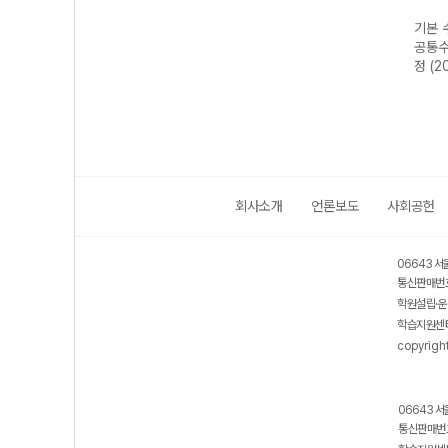
 정석
실력 수학의 정석
기본 수학의 정석
실력 수학의 정석
기본 
-22
미적분II-22개정
미적분I-22개정
미적분I-22개정
공통수
년)
(2026년)
(2026년용)
(2026년용)
정 (2
회사소개
언론보도
사회공헌
06643 서
통신판매번호
학원설립·운
학습지원센터
copyrigh
06643 서
통신판매번호