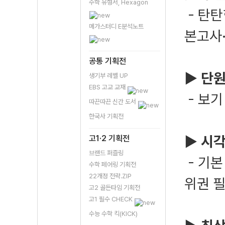
수학 유형서, Hexagon
-
탄탄
메가스터디 E분석노트
본고사
공통 기획전
▶ 단원
생기부 레벨 UP
EBS 고교 교재
- 보기
따끈따끈 신간 도서
한국사 기획전
▶ 시각
고1·2 기획전
브랜드 퍼즐링
-
기본
수학 페어링 기획전
22개정 전략.ZIP
위권 필
고2 골든타임 기획전
고1 필수 CHECK
수능 수학 킥(KICK)