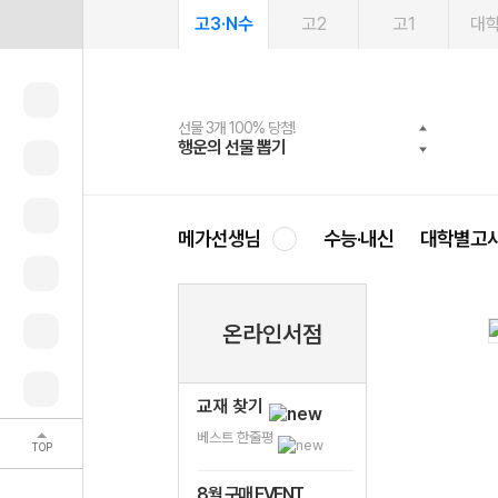
고3·N수
고2
고1
대
선물 3개 100% 당첨!
선물 100% 증정!
여름방학 스터디 캐시백
2027 러셀 단과
스마트러닝앱
메가패스
메가패스 수강생 무료혜택!
사회공헌 캠페인
행운의 선물 뽑기
메가스터디 X 올리브
메가런 썸머스쿨
강사 공개선발
설문 EVENT
3일 무료 체험권
메가클럽 멤버십
희망이룸 메가나눔
영
메가선생님
수능·내신
대학별고
온라인서점
교재 찾기
베스트 한줄평
TOP
8월 구매 EVENT