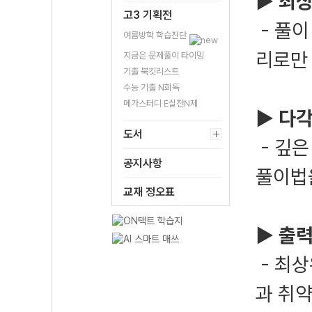
▶
최상
고3 기획전
- 풀이
여름방학 학습진단
리로만
지금은 문제풀이 타이밍
기출 북킷리스트
수능 기출 N회독
메가스터디 E실전N제
▶ 다
도서
- 깊
공지사항
풀이법
교재 정오표
▶ 출
- 최
과 취