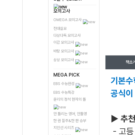
모의고사
OMEGA 모의고사
전대실모
다상다독 모의고사
이감 모의고사
바탕 모의고사
상상 모의고사
책소
MEGA PICK
기본수
EBS 수능완성
공식이
EBS 수능특강
윤리의 정석 현자의 돌
안 틀리는 영어, 안틀영
▶ 추천
한 권 질주&한 판 승부
지인선 시리즈
- 고등