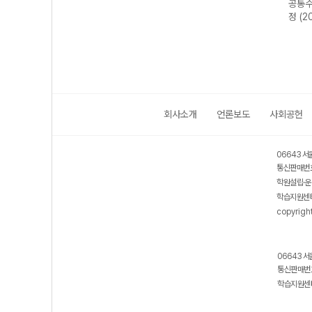
-22
미적분II-22개정
미적분I-22개정
미적분I-22개정
공통수
년)
(2026년)
(2026년용)
(2026년용)
정 (2
회사소개
언론보도
사회공헌
06643 서
통신판매번호
학원설립·운
학습지원센터
copyrigh
06643 서
통신판매번호
학습지원센터