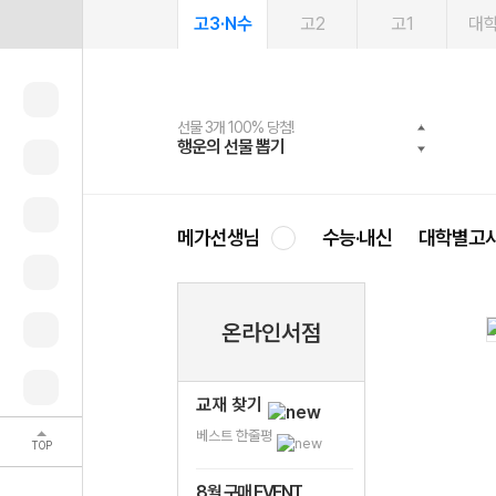
고3·N수
고2
고1
대
선물 3개 100% 당첨!
선물 100% 증정!
여름방학 스터디 캐시백
2027 러셀 단과
스마트러닝앱
메가패스
메가패스 수강생 무료혜택!
사회공헌 캠페인
행운의 선물 뽑기
메가스터디 X 올리브
메가런 썸머스쿨
강사 공개선발
설문 EVENT
3일 무료 체험권
메가클럽 멤버십
희망이룸 메가나눔
영
메가선생님
수능·내신
대학별고
온라인서점
교재 찾기
베스트 한줄평
TOP
8월 구매 EVENT