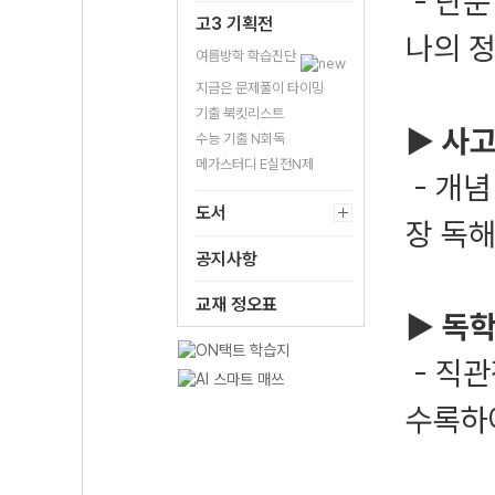
- 단순
고3 기획전
나의 
여름방학 학습진단
지금은 문제풀이 타이밍
기출 북킷리스트
▶ 사고
수능 기출 N회독
메가스터디 E실전N제
- 개념
도서
장 독
공지사항
교재 정오표
▶ 독
- 직
수록하