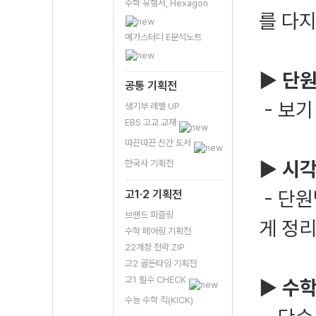
수학 유형서, Hexagon
를 다
메가스터디 E분석노트
▶ 단원
공통 기획전
- 보기
생기부 레벨 UP
EBS 고교 교재
따끈따끈 신간 도서
▶ 시각
한국사 기획전
- 단원
고1·2 기획전
브랜드 퍼즐링
게 정
수학 페어링 기획전
22개정 전략.ZIP
고2 골든타임 기획전
고1 필수 CHECK
▶ 수
수능 수학 킥(KICK)