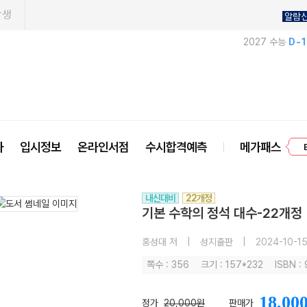
학생
알람
2027 수능
D-
프
사
입시정보
온라인서점
수시합격예측
메가패스
내신대비
22개정
기본 수학의 정석 대수-22개정 
홍성대 저
|
성지출판
|
2024-10-1
쪽수 : 356
크기 : 157*232
ISBN :
18,00
정가
20,000원
판매가