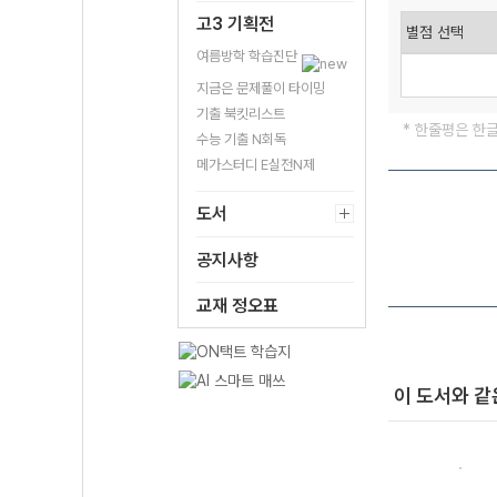
고3 기획전
여름방학 학습진단
지금은 문제풀이 타이밍
기출 북킷리스트
* 한줄평은 한
수능 기출 N회독
메가스터디 E실전N제
도서
공지사항
교재 정오표
이 도서와 같