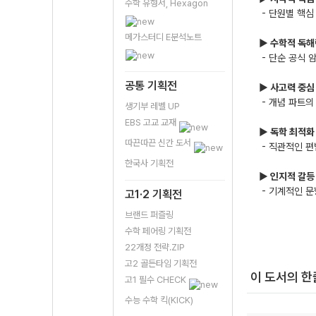
수학 유형서, Hexagon
- 단원별 핵심
메가스터디 E분석노트
▶ 수학적 독해
- 단순 공식 
공통 기획전
▶ 사고력 중심
- 개념 파트의
생기부 레벨 UP
EBS 고교 교재
▶ 독학 최적화
따끈따끈 신간 도서
- 직관적인 편
한국사 기획전
▶ 인지적 갈등
- 기계적인 문
고1·2 기획전
브랜드 퍼즐링
수학 페어링 기획전
22개정 전략.ZIP
고2 골든타임 기획전
이 도서의 
고1 필수 CHECK
수능 수학 킥(KICK)