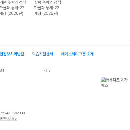
기본 수학의 정석
실력 수학의 정석
실력 수학의 정석
기본 수학의 정
확률과 통계-22
확률과 통계-22
미적분II-22개정
미적분I-22개정
개정 (2026년)
개정 (2026년)
(2026년)
(2026년용)
인정보처리방침
학습지원센터
메가스터디그룹 소개
서비스 가입사실 확인
034
 264-85-02889
안전서비스 >