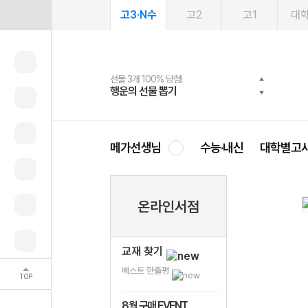
고3·N수
고2
고1
대
선물 3개 100% 당첨!
선물 100% 증정!
여름방학 스터디 캐시백
2027 러셀 단과
스마트러닝앱
메가패스
메가패스 수강생 무료혜택!
사회공헌 캠페인
행운의 선물 뽑기
메가스터디 X 올리브
메가런 썸머스쿨
강사 공개선발
설문 EVENT
3일 무료 체험권
메가클럽 멤버십
희망이룸 메가나눔
영
메가선생님
수능·내신
대학별고
온라인서점
교재 찾기
베스트 한줄평
TOP
8월 구매 EVENT