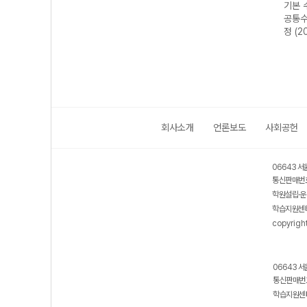
 정석
실력 수학의 정석
기본 수학의 정석
실력 수학의 정석
기본 
2개정
미적분I-22개정
공통수학1-22개
공통수학1-22개
공통수
(2026년용)
정 (2026년용)
정 (2026년용)
정 (2
회사소개
언론보도
사회공헌
06643 서
통신판매번호
학원설립·운
학습지원센터
copyrigh
06643 서
통신판매번호
학습지원센터