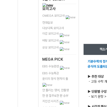
모의고사
OMEGA 모의고사
전대실모
다상다독 모의고사
이감 모의고사
바탕 모의고사
상상 모의고사
책소
MEGA PICK
기본수학의 정석
EBS 수능완성
공식이 도출되는
EBS 수능특강
▶ 추천 대상
윤리의 정석 현자의 돌
- 고등 수학 
안 틀리는 영어, 안틀영
▶ 단원별 구성
한 권 질주&한 판 승부
- 보기 문항 
지인선 시리즈
▶ 시각적 핵심