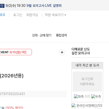
9/2(수) 19:30
9월 모의고사 LIVE 설명회
신청
103
로그인
회원가입
학원 바로가기
현우진의
강좌 · 교재 찾기
통합검색
킬링캠프 시즌1
리미엄 30
8/10(월) 마감
다채로운 난도
EVENT
8/10(월) 마감
실전 모의고사
내가 최근 본 도서
(2026년용)
로그인후
사용하세요.
5
 9791156200451
0/0
0
(10% 할인)
원