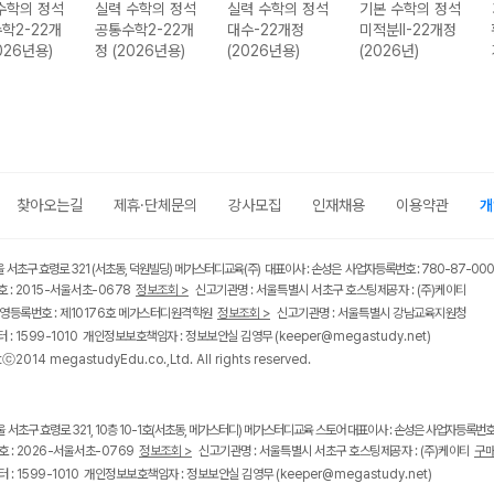
수학의 정석
실력 수학의 정석
실력 수학의 정석
기본 수학의 정석
학2-22개
공통수학2-22개
대수-22개정
미적분II-22개정
026년용)
정 (2026년용)
(2026년용)
(2026년)
찾아오는길
제휴·단체문의
강사모집
인재채용
이용약관
개
울 서초구 효령로 321 (서초동, 덕원빌딩) 메가스터디교육(주) 대표이사 : 손성은 사업자등록번호 : 780-87-00
 : 2015-서울서초-0678
정보조회 >
신고기관명 : 서울특별시 서초구 호스팅제공자 : (주)케이티
영등록번호 : 제10176호 메가스터디원격학원
정보조회 >
신고기관명 : 서울특별시 강남교육지원청
 : 1599-1010 개인정보보호책임자 : 정보보안실 김영무
(keeper@megastudy.net)
tⓒ2014 megastudyEdu.co.,Ltd. All rights reserved.
울 서초구 효령로 321, 10층 10-1호(서초동, 메가스터디) 메가스터디교육 스토어 대표이사 : 손성은 사업자등록번호 :
 : 2026-서울서초-0769
정보조회 >
신고기관명 : 서울특별시 서초구 호스팅제공자 : (주)케이티
구매
 : 1599-1010 개인정보보호책임자 : 정보보안실 김영무
(keeper@megastudy.net)