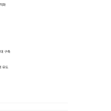
최적화
뼈대 구축
력 유도