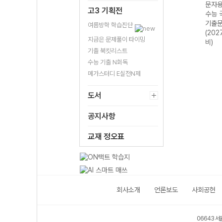
개년
능 국어 13개년
학(우수 고난도
능 국어 7개년 독
문자용
고3 기획전
 과외
언어와 매체 과외
문제) 평가원 수
서(비문학) 과외
수능 
집
식 기출문제집
능 국어 과외식
식 기출문제집
기출
여름방학 학습진단
 대
(2027 수능 대
기출문제집
(2027 수능 대
(202
지금은 문제풀이 타이밍
비)
(2027 수능 대
비)
비)
기출 북킷리스트
비)
수능 기출 N회독
메가스터디 E실전N제
도서
공지사항
교재 정오표
회사소개
언론보도
사회공헌
06643 서