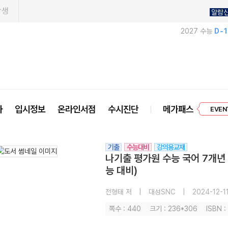
학생
알람
2027 수능
D-
프리미엄 
사
입시정보
온라인서점
수시진단
메가패스
EVEN
기출
수능대비
강의용교재
나기출 평가원 수능 국어 7개년 
능 대비)
전형태 저
|
대성SNC
|
2024-12-1
쪽수 : 440
크기 : 236*306
ISBN 