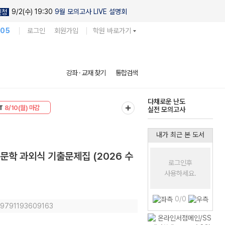
9/2(수) 19:30
9월 모의고사 LIVE 설명회
신청
105
로그인
회원가입
학원 바로가기
현우진의
강좌 · 교재 찾기
통합검색
킬링캠프 시즌1
30
8/10(월) 마감
다채로운 난도
T
8/10(월) 마감
실전 모의고사
내가 최근 본 도서
문학 과외식 기출문제집 (2026 수
로그인후
사용하세요.
1
0/0
: 9791193609163