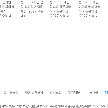
) 평가원
능 국어 7개년 문
능 국어 13개년
능 국어 13개년
국어 과외식
학 과외식 기출문
화법과 작문 과외
언어와 매체 과외
문제집
제집 (2027 수능
식 기출문제집
식 기출문제집
7 수능 대
대비)
(2027 수능 대
(2027 수능 대
비)
비)
찾아오는길
제휴·단체문의
강사모집
인재채용
이용약관
개
울 서초구 효령로 321 (서초동, 덕원빌딩) 메가스터디교육(주) 대표이사 : 손성은 사업자등록번호 : 780-87-00