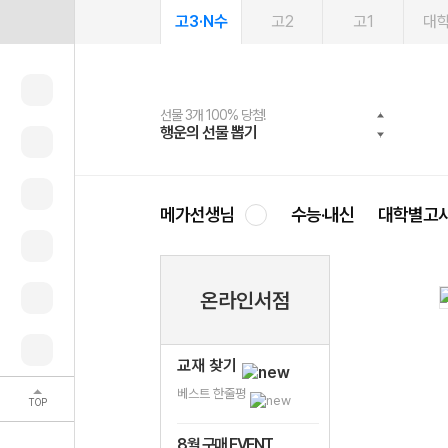
고3·N수
고2
고1
대
선물 3개 100% 당첨!
선물 100% 증정!
여름방학 스터디 캐시백
2027 러셀 단과
스마트러닝앱
메가패스
메가패스 수강생 무료혜택!
사회공헌 캠페인
행운의 선물 뽑기
메가스터디 X 올리브
메가런 썸머스쿨
강사 공개선발
설문 EVENT
3일 무료 체험권
메가클럽 멤버십
희망이룸 메가나눔
영
메가선생님
수능·내신
대학별고
온라인서점
교재 찾기
베스트 한줄평
TOP
8월 구매 EVENT