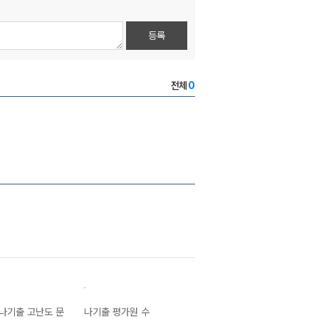
등록
전체
0
나기출 고난도 문
나기출 평가원 수
나기출 베이직(입
나기출 평가원 