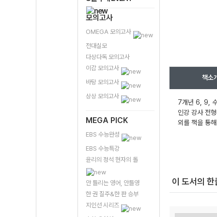
모의고사
OMEGA 모의고사
전대실모
다상다독 모의고사
이감 모의고사
책소
바탕 모의고사
상상 모의고사
7개년 6, 9
인강 강사 전형
MEGA PICK
외를 책을 통해
EBS 수능완성
EBS 수능특강
윤리의 정석 현자의 돌
이 도서의 
안 틀리는 영어, 안틀영
한 권 질주&한 판 승부
지인선 시리즈