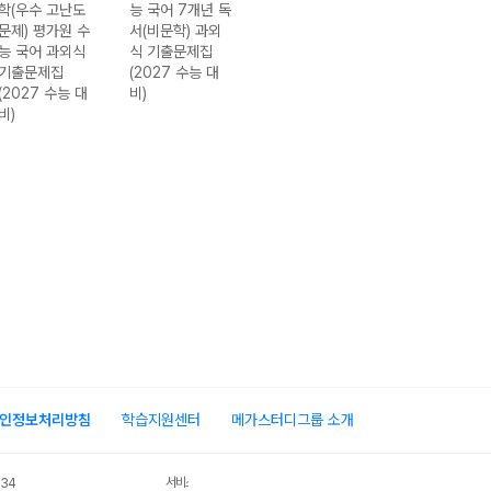
학(우수 고난도
능 국어 7개년 독
문자용) 평가원
능 국어 7개년 
문제) 평가원 수
서(비문학) 과외
수능 국어 과외식
학 과외식 기출
능 국어 과외식
식 기출문제집
기출문제집
제집 (2027 수
기출문제집
(2027 수능 대
(2027 수능 대
대비)
(2027 수능 대
비)
비)
비)
인정보처리방침
학습지원센터
메가스터디그룹 소개
서비스 가입사실 확인
034