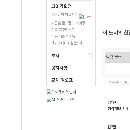
고3 기획전
여름방학 학습진단
지금은 문제풀이 타이밍
기출 북킷리스트
이 도서의 
수능 기출 N회독
메가스터디 E실전N제
도서
공지사항
교재 정오표
* 한줄평은 한
이*진
생각해보면서 풀
김*현