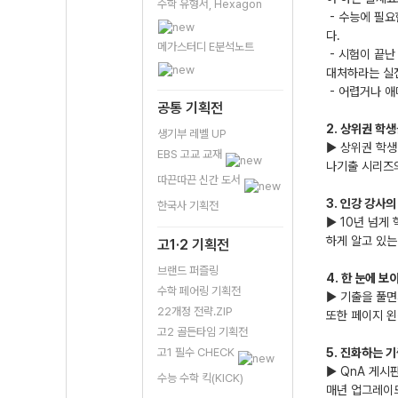
수학 유형서, Hexagon
- 수능에 필요
다.
메가스터디 E분석노트
- 시험이 끝난
대처하라는 실
- 어렵거나 애
공통 기획전
2. 상위권 학
생기부 레벨 UP
▶ 상위권 학생
EBS 고교 교재
나기출 시리즈
따끈따끈 신간 도서
3. 인강 강사
한국사 기획전
▶ 10년 넘게
하게 알고 있는
고1·2 기획전
브랜드 퍼즐링
4. 한 눈에 
수학 페어링 기획전
▶ 기출을 풀면
22개정 전략.ZIP
또한 페이지 왼
고2 골든타임 기획전
고1 필수 CHECK
5. 진화하는 
▶ QnA 게시
수능 수학 킥(KICK)
매년 업그레이드