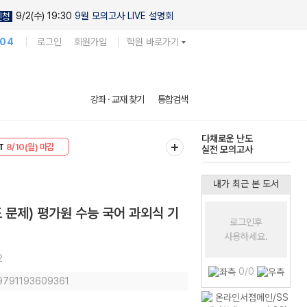
9/2(수) 19:30
9월 모의고사 LIVE 설명회
신청
104
로그인
회원가입
학원 바로가기
현우진의
강좌 · 교재 찾기
통합검색
킬링캠프 시즌1
30
8/10(월) 마감
다채로운 난도
T
8/10(월) 마감
실전 모의고사
내가 최근 본 도서
 문제) 평가원 수능 국어 과외식 기
로그인후
사용하세요.
2
0/0
 9791193609361