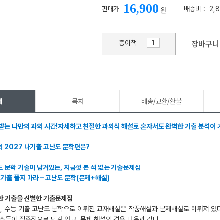
16,900
판매가
배송비 :
2,
원
종이책
장바구니
메가스터디
개
목차
배송/교환/환불
받는 나만의 과외 시간!자세하고 친절한 과외식 해설로 혼자서도 완벽한 기출 분석이 
 2027 나기출 고난도 문학편은?
 문학 기출이 담겨있는, 지금껏 본 적 없는 기출문제집
 기출 풀지 마라 – 고난도 문학(문제+해설)
끔한 기출을 선별한 기출문제집
 9, 수능 기출 고난도 문학으로 이뤄진 교재해설은 작품해설과 문제해설로 이뤄져 있
소들이 집중적으로 담겨 있고, 문제 해설의 경우 다음과 같다.