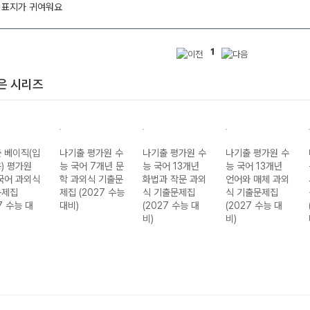
 표지가 귀여워요
1
은 시리즈
 베이직(입
나기출 평가원 수
나기출 평가원 수
나기출 평가원 수
) 평가원
능 국어 7개년 문
능 국어 13개년
능 국어 13개년
국어 과외식
학 과외식 기출문
화법과 작문 과외
언어와 매체 과외
문제집
제집 (2027 수능
식 기출문제집
식 기출문제집
7 수능 대
대비)
(2027 수능 대
(2027 수능 대
비)
비)