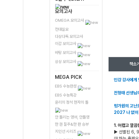
모의고사
OMEGA 모의고사
전대실모
다상다독 모의고사
이감 모의고사
바탕 모의고사
상상 모의고사
책소
MEGA PICK
인강 강사에게 
EBS 수능완성
전형태 선생님의
EBS 수능특강
윤리의 정석 현자의 돌
평가원의 고난도
2027 나 없이
안 틀리는 영어, 안틀영
한 권 질주&한 판 승부
1. 어렵고 깔
지인선 시리즈
▶ 선별된 6,
야 하는 출제요