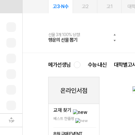
고3·N수
고2
고1
대
선물 3개 100% 당첨!
선물 100% 증정!
여름방학 스터디 캐시백
2027 러셀 단과
스마트러닝앱
메가패스
메가패스 수강생 무료혜택!
사회공헌 캠페인
행운의 선물 뽑기
메가스터디 X 올리브
메가런 썸머스쿨
강사 공개선발
설문 EVENT
3일 무료 체험권
메가클럽 멤버십
희망이룸 메가나눔
영
메가선생님
수능·내신
대학별고
온라인서점
교재 찾기
베스트 한줄평
TOP
8월 구매 EVENT