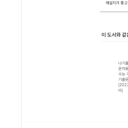
해설지가 좋고
이 도서와 같
나기출
문자용
수능 
기출
(202
비)