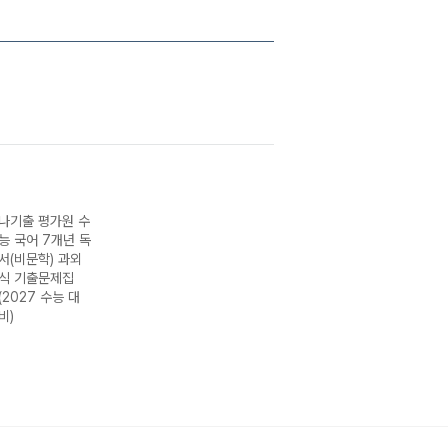
나기출 평가원 수
능 국어 7개년 독
서(비문학) 과외
식 기출문제집
(2027 수능 대
비)