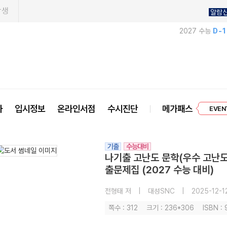
학생
알람
2027 수능
D-
프리미엄 
사
입시정보
온라인서점
수시진단
메가패스
EVEN
기출
수능대비
나기출 고난도 문학(우수 고난도
출문제집 (2027 수능 대비)
전형태 저
|
대성SNC
|
2025-12-1
쪽수 : 312
크기 : 236*306
ISBN :