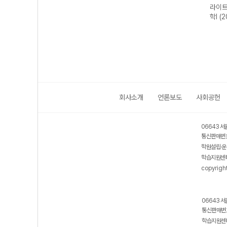
트 고
개념쎈 고등 미적
라이트쎈 고등 확
베이직쎈 고등 수
라이트
2개정
분I-22개정
률과 통계-22개
학I (2026년용)
학I (
(2026년용)
정 (2026년용)
회사소개
언론보도
사회공헌
06643 서
통신판매번호
학원설립·운
학습지원센터
copyrigh
06643 서
통신판매번호
학습지원센터