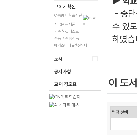
▶
학교
고3 기획전
- 중
여름방학 학습진단
수 있도
지금은 문제풀이 타이밍
기출 북킷리스트
하였습
수능 기출 N회독
메가스터디 E실전N제
도서
공지사항
이 도
교재 정오표