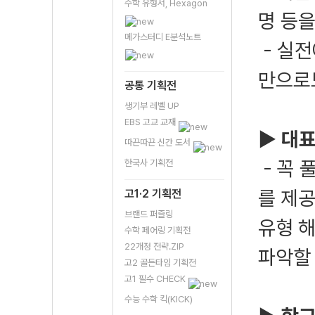
수학 유형서, Hexagon
명 등
메가스터디 E분석노트
- 실전
만으로
공통 기획전
생기부 레벨 UP
EBS 고교 교재
▶
대표
따끈따끈 신간 도서
- 꼭
한국사 기획전
를 제
고1·2 기획전
브랜드 퍼즐링
유형 
수학 페어링 기획전
22개정 전략.ZIP
파악할
고2 골든타임 기획전
고1 필수 CHECK
수능 수학 킥(KICK)