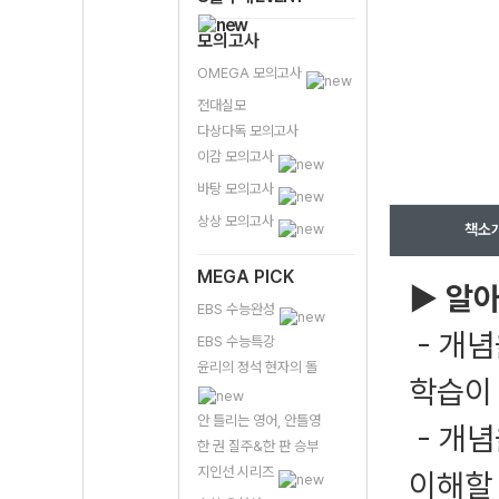
모의고사
OMEGA 모의고사
전대실모
다상다독 모의고사
이감 모의고사
바탕 모의고사
상상 모의고사
책소
MEGA PICK
▶
알아
EBS 수능완성
- 개
EBS 수능특강
윤리의 정석 현자의 돌
학습이
안 틀리는 영어, 안틀영
- 개
한 권 질주&한 판 승부
지인선 시리즈
이해할 