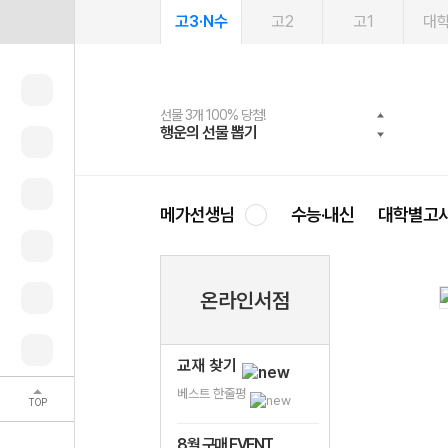
고3·N수
고2
고1
대
선물 3개 100% 당첨!
선물 100% 증정!
여름방학 스터디 캐시백
2027 러셀 단과
스마트러닝앱
메가패스
메가패스 수강생 무료혜택!
사회공헌 캠페인
행운의 선물 뽑기
메가스터디 X 올리브
메가런 썸머스쿨
강사 공개선발
설문 EVENT
3일 무료 체험권
메가클럽 멤버십
희망이룸 메가나눔
영
메가선생님
수능·내신
대학별고
온라인서점
교재 찾기
베스트 한줄평
TOP
8월 구매 EVENT