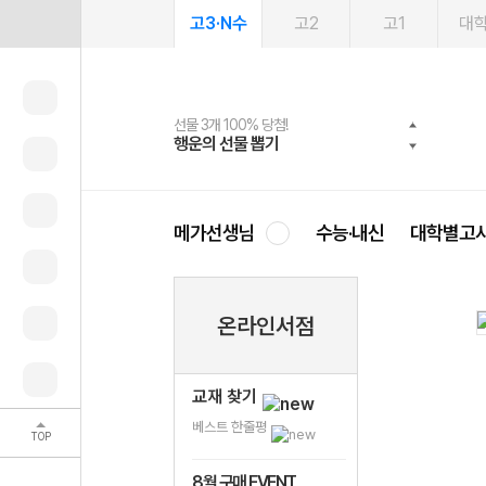
고3·N수
고2
고1
대
선물 3개 100% 당첨!
선물 100% 증정!
여름방학 스터디 캐시백
2027 러셀 단과
스마트러닝앱
메가패스
메가패스 수강생 무료혜택!
사회공헌 캠페인
행운의 선물 뽑기
메가스터디 X 올리브
메가런 썸머스쿨
강사 공개선발
설문 EVENT
3일 무료 체험권
메가클럽 멤버십
희망이룸 메가나눔
영
메가선생님
수능·내신
대학별고
온라인서점
교재 찾기
베스트 한줄평
TOP
8월 구매 EVENT