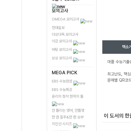
모의고사
OMEGA 모의고사
전대실모
다상다독 모의고사
이감 모의고사
책소
바탕 모의고사
상상 모의고사
마플 수능기출
MEGA PICK
최고난도, 핵심
문제별 QR코드
EBS 수능완성
EBS 수능특강
윤리의 정석 현자의 돌
안 틀리는 영어, 안틀영
이 도서의 
한 권 질주&한 판 승부
지인선 시리즈