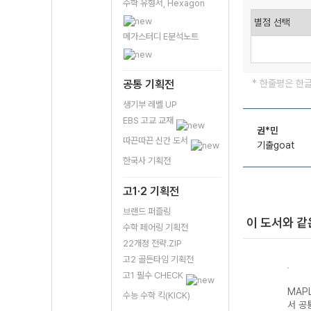
수학 유형서, Hexagon
메가스터디 E분석노트
공통 기획전
* 한줄평은 한
생기부 레벨 UP
EBS 고교 교재
권*민
따끈따끈 신간 도서
기출goat
한국사 기획전
고1·2 기획전
브랜드 퍼즐링
이 도서와 같
수학 페어링 기획전
22개정 전략.ZIP
고2 골든타임 기획전
고1 필수 CHECK
플시너
MAPL 마플교과
MAPL 마플시너
MAPL 마플 수능
MAP
수능 수학 킥(KICK)
2개정
서 미적분I-22개
지 미적분I-22개
기출총정리 수학I
서 공