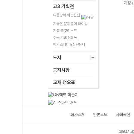
정 (2026년)
정 (2026년)
(2026년)
개정 
고3 기획전
여름방학 학습진단
지금은 문제풀이 타이밍
기출 북킷리스트
수능 기출 N회독
메가스터디 E실전N제
도서
공지사항
교재 정오표
회사소개
언론보도
사회공헌
06643 서