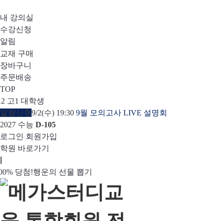
내 강의실
수강신청
알림
교재 구매
장바구니
주문배송
TOP
2
고1
대학생
알람신청
9/2(수) 19:30
9월 모의고사 LIVE 설명회
2027 수능
D-105
로그인
회원가입
학원 바로가기
디
00% 당첨!
 증정!
스터디 캐시백
 단과
닝앱
수강생 무료혜택!
캠페인
3일 무료 체험권
설문 EVENT
강사 공개선발
메가스터디 X 올리브영
희망이룸 메가나눔
행운의 선물 뽑기
메가런 썸머스쿨
메가클럽 멤버십