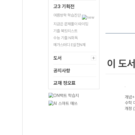
고3 기획전
여름방학 학습진단
지금은 문제풀이 타이밍
기출 북킷리스트
수능 기출 N회독
메가스터디 E실전N제
도서
이 도
공지사항
교재 정오표
고등
개념+유형 기
개념+유형 고등
개념+유형 기하
개념+
2개정
하-22개정
수학(하) (2026
(2026년용)
수학 
(2026년)
년용)
개정 