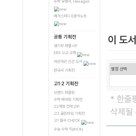
수학 유형서, Hexagon
메가스터디 E분석노트
이 도
공통 기획전
생기부 레벨 UP
EBS 고교 교재
따끈따끈 신간 도서
한국사 기획전
고1·2 기획전
브랜드 퍼즐링
* 한줄
수학 페어링 기획전
22개정 전략.ZIP
삭제될 
고2 골든타임 기획전
고1 필수 CHECK
수능 수학 킥(KICK)