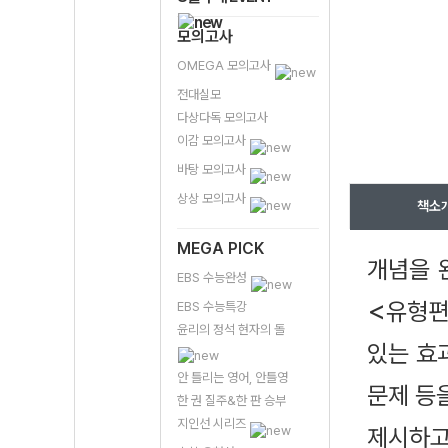
모의고사
OMEGA 모의고사
전대실모
다상다독 모의고사
이감 모의고사
바탕 모의고사
상상 모의고사
책소
MEGA PICK
개념을 
EBS 수능완성
<
유형
EBS 수능특강
윤리의 정석 현자의 돌
있는 효
안 틀리는 영어, 안틀영
문제 등
한 권 질주&한 판 승부
지인선 시리즈
제시하고