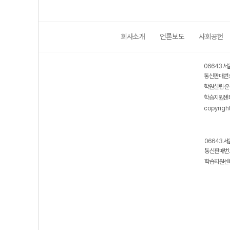
회사소개
언론보도
사회공헌
06643 서
통신판매번호
학원설립·운
학습지원센터
copyrigh
06643 서
통신판매번호
학습지원센터