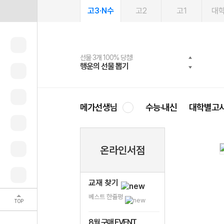
고3·N수
고2
고1
대
선물 3개 100% 당첨!
선물 100% 증정!
여름방학 스터디 캐시백
2027 러셀 단과
스마트러닝앱
메가패스
메가패스 수강생 무료혜택!
사회공헌 캠페인
행운의 선물 뽑기
메가스터디 X 올리브
메가런 썸머스쿨
강사 공개선발
설문 EVENT
3일 무료 체험권
메가클럽 멤버십
희망이룸 메가나눔
영
메가선생님
수능·내신
대학별고
온라인서점
교재 찾기
베스트 한줄평
TOP
8월 구매 EVENT