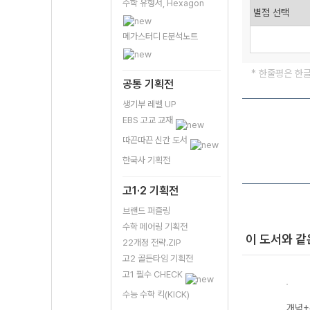
수학 유형서, Hexagon
메가스터디 E분석노트
* 한줄평은 한
공통 기획전
생기부 레벨 UP
EBS 고교 교재
따끈따끈 신간 도서
한국사 기획전
고1·2 기획전
브랜드 퍼즐링
수학 페어링 기획전
이 도서와 같
22개정 전략.ZIP
고2 골든타임 기획전
고1 필수 CHECK
수능 수학 킥(KICK)
고등
개념+유형 기
개념+유형 고등
개념+유형 기하
개념+