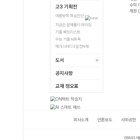
22개
하-22개정
수학(하) (2026
(2026년용)
수학 
고3 기획전
용)
(2026년)
년용)
개정 
여름방학 학습진단
지금은 문제풀이 타이밍
기출 북킷리스트
수능 기출 N회독
메가스터디 E실전N제
도서
공지사항
교재 정오표
회사소개
언론보도
사회공헌
06643 서