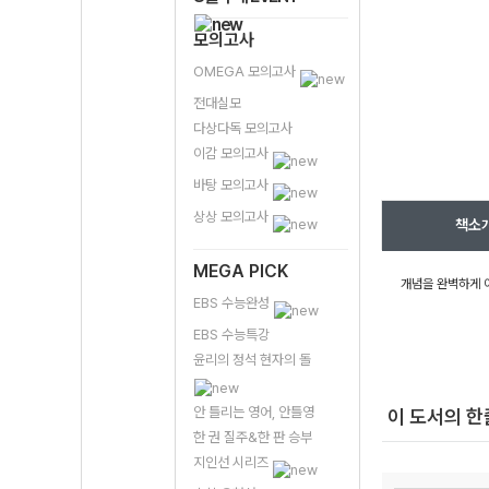
모의고사
OMEGA 모의고사
전대실모
다상다독 모의고사
이감 모의고사
바탕 모의고사
상상 모의고사
책소
MEGA PICK
개념을 완벽하게 
EBS 수능완성
EBS 수능특강
윤리의 정석 현자의 돌
안 틀리는 영어, 안틀영
이 도서의 
한 권 질주&한 판 승부
지인선 시리즈