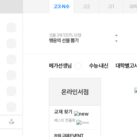
고3·N수
고2
고1
대
선물 3개 100% 당첨!
선물 100% 증정!
여름방학 스터디 캐시백
2027 러셀 단과
스마트러닝앱
메가패스
메가패스 수강생 무료혜택!
사회공헌 캠페인
행운의 선물 뽑기
메가스터디 X 올리브
메가런 썸머스쿨
강사 공개선발
설문 EVENT
3일 무료 체험권
메가클럽 멤버십
희망이룸 메가나눔
영
메가선생님
수능·내신
대학별고
온라인서점
교재 찾기
베스트 한줄평
TOP
8월 구매 EVENT