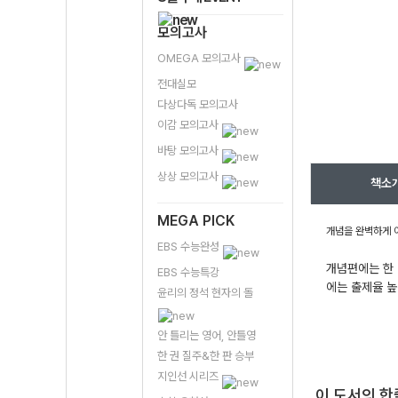
모의고사
OMEGA 모의고사
전대실모
다상다독 모의고사
이감 모의고사
바탕 모의고사
상상 모의고사
책소
MEGA PICK
개념을 완벽하게 
EBS 수능완성
개념편에는 한 
EBS 수능특강
에는 출제율 높
윤리의 정석 현자의 돌
안 틀리는 영어, 안틀영
한 권 질주&한 판 승부
지인선 시리즈
이 도서의 