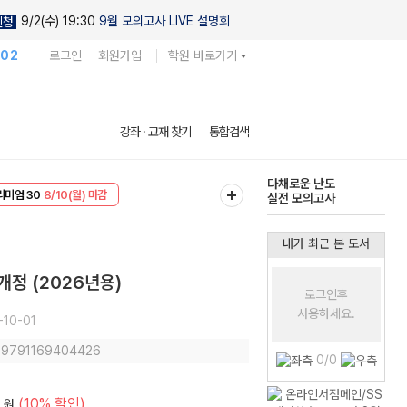
9/2(수) 19:30
9월 모의고사 LIVE 설명회
신청
102
로그인
회원가입
학원 바로가기
현우진의
강좌 · 교재 찾기
통합검색
킬링캠프 시즌1
리미엄 30
8/10(월) 마감
다채로운 난도
EVENT
8/10(월) 마감
실전 모의고사
내가 최근 본 도서
개정 (2026년용)
로그인후
사용하세요.
-10-01
: 9791169404426
0/0
(10% 할인)
원