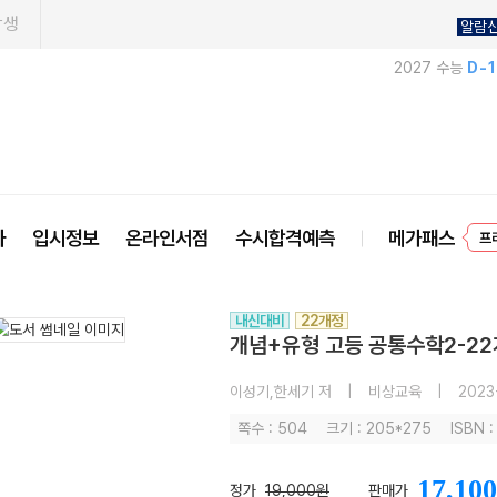
학생
알람
2027 수능
D-
프
사
입시정보
온라인서점
수시합격예측
메가패스
내신대비
22개정
개념+유형 고등 공통수학2-22
이성기,한세기 저
|
비상교육
|
2023
쪽수 : 504
크기 : 205*275
ISBN 
17,100
정가
19,000원
판매가