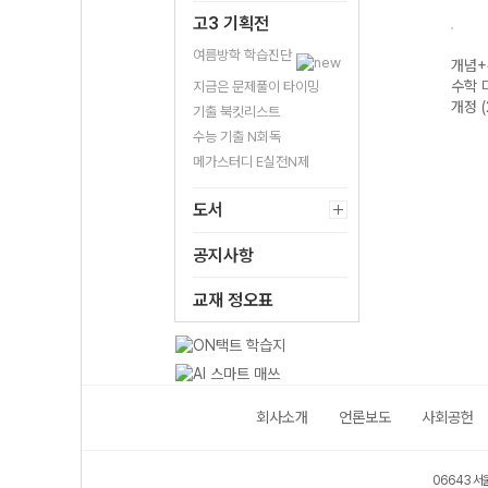
고3 기획전
여름방학 학습진단
고등
개념+유형 기
개념+유형 고등
개념+유형 기하
개념+
2개정
하-22개정
수학(하) (2026
(2026년용)
수학 
지금은 문제풀이 타이밍
(2026년)
년용)
개정 
기출 북킷리스트
수능 기출 N회독
메가스터디 E실전N제
도서
공지사항
교재 정오표
회사소개
언론보도
사회공헌
06643 서