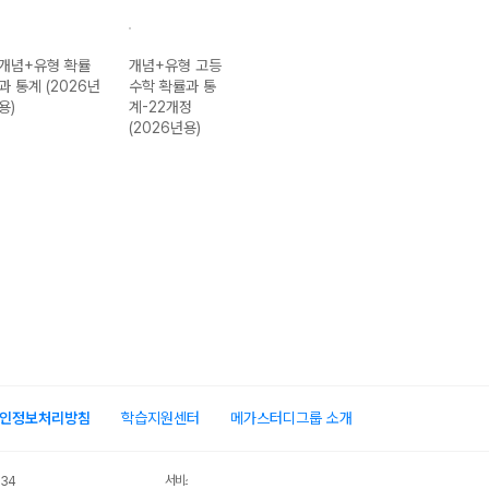
개념+유형 확률
개념+유형 고등
개념+유형 미적
개념+유형 라이
과 통계 (2026년
수학 확률과 통
분 (2026년용)
트 수학(하)
용)
계-22개정
(2026년용)
(2026년용)
인정보처리방침
학습지원센터
메가스터디그룹 소개
서비스 가입사실 확인
034