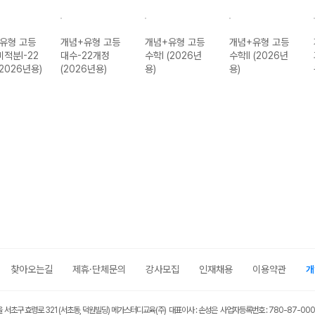
유형 고등
개념+유형 고등
개념+유형 고등
개념+유형 고등
미적분I-22
대수-22개정
수학I (2026년
수학II (2026년
(2026년용)
(2026년용)
용)
용)
찾아오는길
제휴·단체문의
강사모집
인재채용
이용약관
개
울 서초구 효령로 321 (서초동, 덕원빌딩) 메가스터디교육(주) 대표이사 : 손성은 사업자등록번호 : 780-87-00