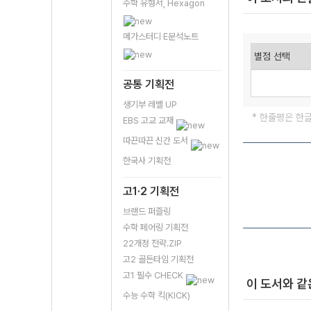
수학 유형서, Hexagon
메가스터디 E분석노트
공통 기획전
생기부 레벨 UP
* 한줄평은 한
EBS 고교 교재
따끈따끈 신간 도서
한국사 기획전
고1·2 기획전
브랜드 퍼즐링
수학 페어링 기획전
22개정 전략.ZIP
고2 골든타임 기획전
고1 필수 CHECK
이 도서와 같
수능 수학 킥(KICK)