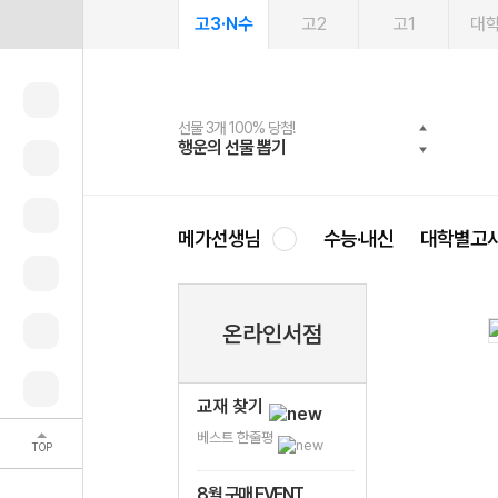
고3·N수
고2
고1
대
선물 3개 100% 당첨!
선물 100% 증정!
여름방학 스터디 캐시백
2027 러셀 단과
스마트러닝앱
메가패스
메가패스 수강생 무료혜택!
사회공헌 캠페인
행운의 선물 뽑기
메가스터디 X 올리브
메가런 썸머스쿨
강사 공개선발
설문 EVENT
3일 무료 체험권
메가클럽 멤버십
희망이룸 메가나눔
영
메가선생님
수능·내신
대학별고
온라인서점
교재 찾기
베스트 한줄평
TOP
8월 구매 EVENT