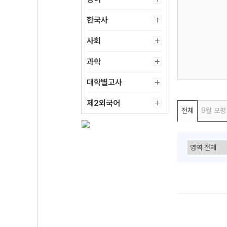
한국사
45:11
09:13
2
사회
[과학] 함석진 선생님
[수학] 오르새 선생님
등록일
2026-07-31
등록일
2026-08-07
과학
조회수
1,241
조회수
1,769
대학별고사
제2외국어
전체
9월 모평