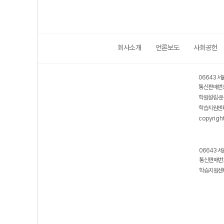
회사소개
언론보도
사회공헌
06643 서
통신판매번호
학원설립·운
학습지원센터
copyrigh
06643 서
통신판매번호
학습지원센터