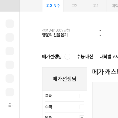
고3·N수
고2
고1
대
선물 3개 100% 당첨!
선물 100% 증정!
여름방학 스터디 캐시백
2027 러셀 단과
스마트러닝앱
메가패스
메가패스 수강생 무료혜택!
사회공헌 캠페인
행운의 선물 뽑기
메가스터디 X 올리브
메가런 썸머스쿨
강사 공개선발
설문 EVENT
3일 무료 체험권
메가클럽 멤버십
희망이룸 메가나눔
영
메가선생님
수능·내신
대학별고
메가 캐스
메가선생님
학습법
쌤추천
국어
격응] 우리
[지구과학] 함쌤이 짚어주는 9평 대비
2년 연속 9평 이슈 문항은? (+
학습 방향
(3)
용서)
(35)
TOP
수학
영어