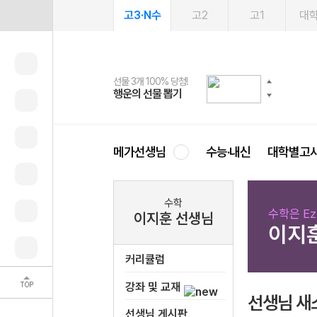
고3·N수
고2
고1
대
선물 3개 100% 당첨!
선물 100% 증정!
여름방학 스터디 캐시백
2027 러셀 단과
스마트러닝앱
메가패스
메가패스 수강생 무료혜택!
사회공헌 캠페인
행운의 선물 뽑기
메가스터디 X 올리브
메가런 썸머스쿨
강사 공개선발
설문 EVENT
3일 무료 체험권
메가클럽 멤버십
희망이룸 메가나눔
영
메가선생님
수능·내신
대학별고
수학
수학은 Ez
이지훈 선생님
이지
커리큘럼
TOP
강좌 및 교재
선생님 새
선생님 게시판