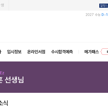
학생
알람
2027 수능
D-
프
사
입시정보
온라인서점
수시합격예측
메가패스
Ez
훈 선생님
소식