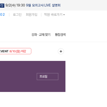
9/2(수) 19:30
9월 모의고사 LIVE 설명회
신청
102
로그인
회원가입
학원 바로가기
강좌 · 교재 찾기
통합검색
리미엄 30
8/10(월) 마감
EVENT
8/10(월) 마감
프로필