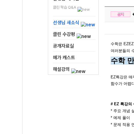
클린 학습 Q&A
◆
공지
선생님 새소식
클린 수강평
수학은 EZEZ
공개자료실
여러분들의 수
메가 캐스트
수학 만
해설강의
EZ특강은 매
함수가 어렵다
# EZ 특강의
* 주요 개념 
* 예제 풀이
* 문제 적용 