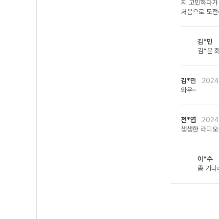
지 고민하다가
처음으로 도전
김*민
김*윤 
김*민
2024
와우~
전*엽
2024
생생한 라디오
이*수
좀 기다려.