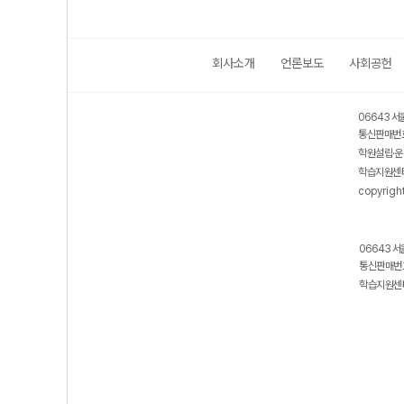
회사소개
언론보도
사회공헌
06643 서
통신판매번호
학원설립·운
학습지원센터
copyrigh
06643 서
통신판매번호
학습지원센터