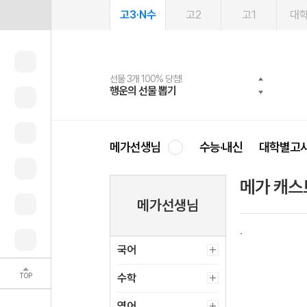
고3·N수
고2
고1
대
선물 3개 100% 당첨!
선물 100% 증정!
여름방학 스터디 캐시백
2027 러셀 단과
스마트러닝앱
메가패스
메가패스 수강생 무료혜택!
사회공헌 캠페인
행운의 선물 뽑기
메가스터디 X 올리브
메가런 썸머스쿨
강사 공개선발
설문 EVENT
3일 무료 체험권
메가클럽 멤버십
희망이룸 메가나눔
영
메가선생님
수능·내신
대학별고
메가 캐스
메가선생님
국어
TOP
수학
영어