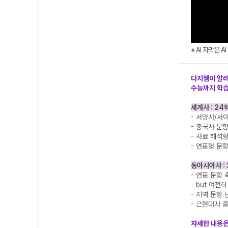
※ AI 자막은 
다지쌤이 알려
수능까지 학
세계사 : 24
- 서양사/서
- 중국사 문
- 사료 해석
- 연표형 문항
동아시아사 : 
- 연표 문항 
- but 여전
- 지역 문항
- 근현대사 
자세한 내용은