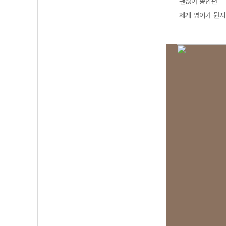
괜찮아 종합편
제게 영어가 뭔