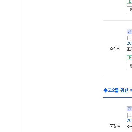
E
완
[고
20
조정식
조
E
◆고2를 위한 
완
[고
20
조정식
조