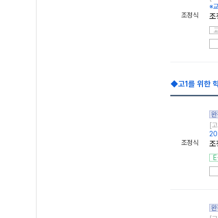
※교
조정식
조
◆고1를 위한 
완
[고
20
조정식
조
E
완