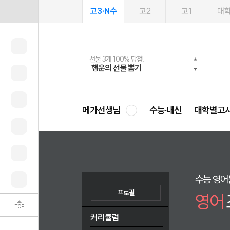
고3·N수
고2
고1
대
메가패스 수강생 무료혜택!
여름방학 스터디 캐시백
선물 3개 100% 당첨!
선물 100% 증정!
2027 러셀 단과
사회공헌 캠페인
스마트러닝앱
메가패스
메가스터디 X 올리브
희망이룸 메가나눔
행운의 선물 뽑기
메가런 썸머스쿨
메가클럽 멤버십
3일 무료 체험권
강사 공개선발
설문 EVENT
영
메가선생님
수능·내신
대학별고
수능 영어는
프로필
영어
TOP
커리큘럼