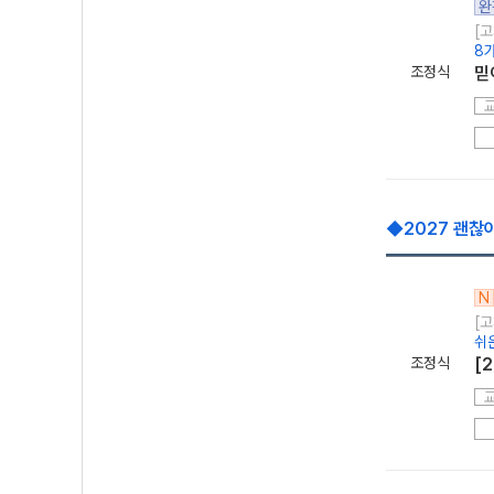
완
[고
8
조정식
믿
◆2027 괜찮
N
[고
쉬
조정식
[