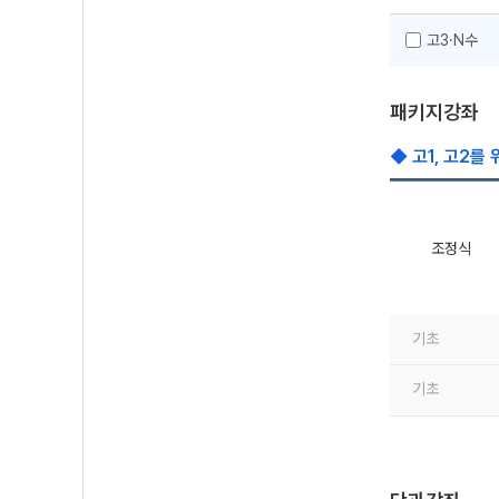
고3·N수
패키지강좌
◆ 고1, 고2를
조정식
기초
기초