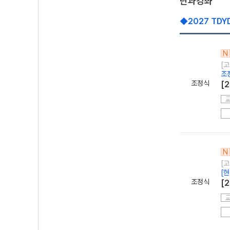
단과강좌
◆2027 TD
N
[
조
조정식
[2
N
[
[
조정식
[2