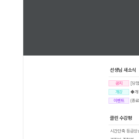
1
2
3
선생님 새소식
공지
[당
개강
◆개강 
이벤트
(종료
클린 수강평
시간단축 등급상