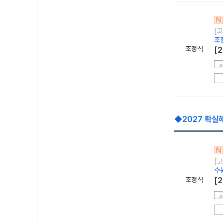
N
[
조
조정식
[2
◆2027 확실
N
[고
수
조정식
[