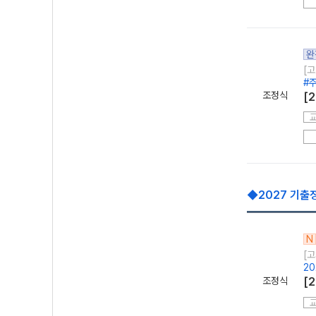
완
[고
#
조정식
[
◆2027 기출
N
[고
2
조정식
[