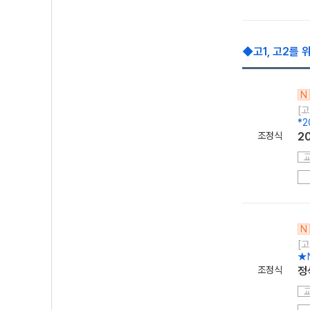
◆고1, 고2를 
N
[고
*
조정식
2
N
[고
★
조정식
정