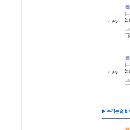
완
[고
논
김종두
완
[고
논
김종두
▶ 수리논술 &
N