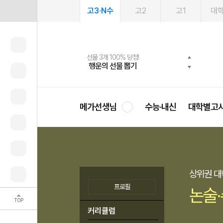
고3·N수
고2
고1
대
메가패스 수강생 무료혜택!
여름방학 스터디 캐시백
선물 3개 100% 당첨!
선물 100% 증정!
2027 러셀 단과
사회공헌 캠페인
스마트러닝앱
메가패스
메가스터디 X 올리브
희망이룸 메가나눔
행운의 선물 뽑기
메가런 썸머스쿨
메가클럽 멤버십
3일 무료 체험권
강사 공개선발
설문 EVENT
영
메가선생님
수능·내신
대학별고
상위권 대
프로필
논술
TOP
커리큘럼