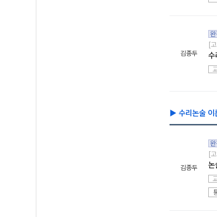
완
[고
김종두
수
▶ 수리논술 이
완
[고
논
김종두