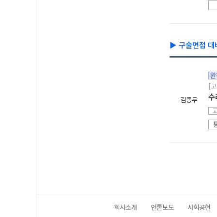
▶ 구술면접 대
완
[
수
김종두
회사소개
언론보도
사회공헌