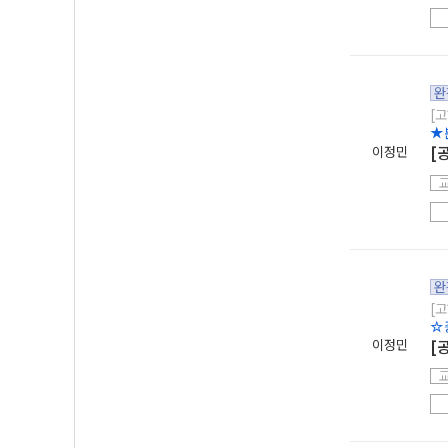
완
[고
★
이정민
[
완
[고
☆
이정민
[