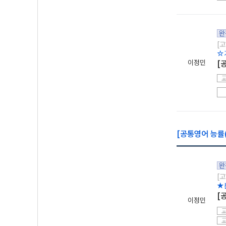
완
[고
☆
이정민
[
[공통영어 능률(
완
[고
★
[
이정민