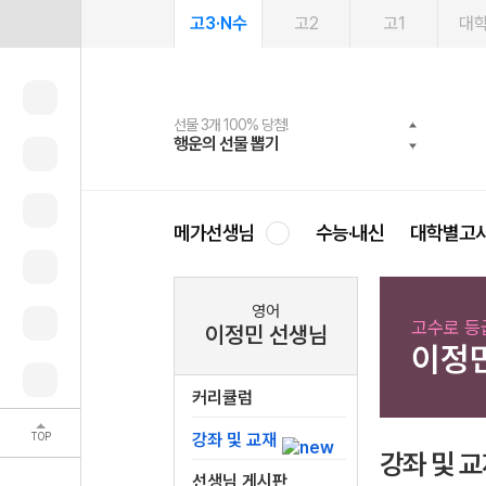
고3·N수
고2
고1
대
선물 3개 100% 당첨!
선물 100% 증정!
여름방학 스터디 캐시백
2027 러셀 단과
스마트러닝앱
메가패스
메가패스 수강생 무료혜택!
사회공헌 캠페인
행운의 선물 뽑기
메가스터디 X 올리브
메가런 썸머스쿨
강사 공개선발
설문 EVENT
3일 무료 체험권
메가클럽 멤버십
희망이룸 메가나눔
영
메가선생님
수능·내신
대학별고
영어
고수로 등
이정민 선생님
이정
커리큘럼
TOP
강좌 및 교재
강좌 및 
선생님 게시판