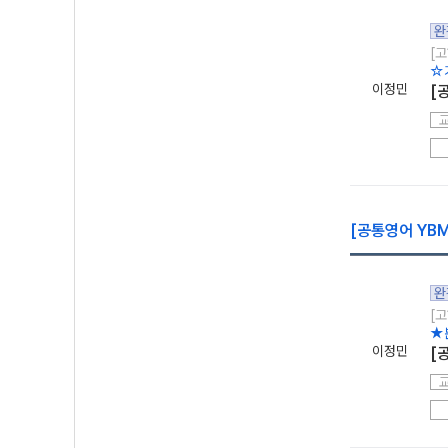
완
[고
☆
이정민
[
[공통영어 YBM
완
[고
★
이정민
[