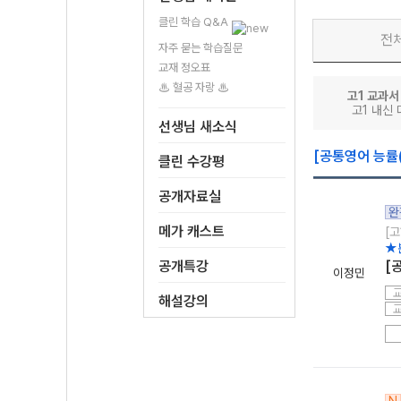
클린 학습 Q&A
전
자주 묻는 학습질문
교재 정오표
♨ 혈공 자랑 ♨
고1 교과서
고1 내신
선생님 새소식
[공통영어 능률(
클린 수강평
공개자료실
완
메가 캐스트
[고
★
공개특강
[
이정민
해설강의