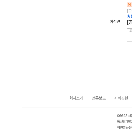
N
[고
★
이정민
[
회사소개
언론보도
사회공헌
06643 서
통신판매번호
학원설립·운