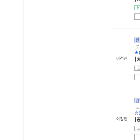
E
완
[고
★
이정민
[
완
[고
☆
이정민
[