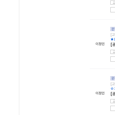
완
[고
★
이정민
[
완
[고
☆
이정민
[