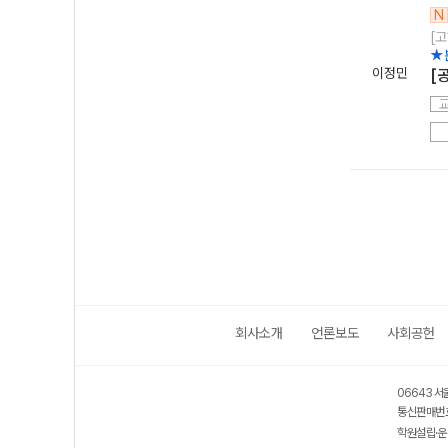
N
[고
★
이정민
[
회사소개
언론보도
사회공헌
06643 서
통신판매번호
학원설립·운