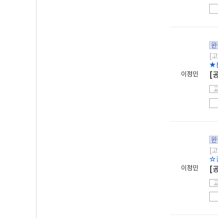
완
[고
★
이정민
[
완
[고
☆
이정민
[