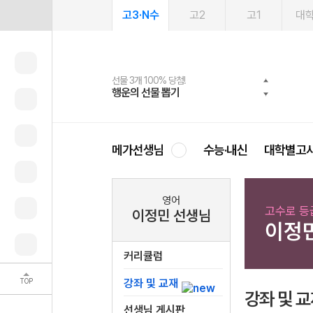
고3·N수
고2
고1
대
선물 3개 100% 당첨!
선물 100% 증정!
여름방학 스터디 캐시백
2027 러셀 단과
스마트러닝앱
메가패스
메가패스 수강생 무료혜택!
사회공헌 캠페인
행운의 선물 뽑기
메가스터디 X 올리브
메가런 썸머스쿨
강사 공개선발
설문 EVENT
3일 무료 체험권
메가클럽 멤버십
희망이룸 메가나눔
영
메가선생님
수능·내신
대학별고
영어
고수로 등
이정민 선생님
이정
커리큘럼
TOP
강좌 및 교재
강좌 및 
선생님 게시판