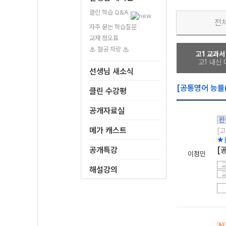
클린 학습 Q&A
전
자주 묻는 학습질문
교재 정오표
♨ 혈공 자랑 ♨
고1 교과서
고1 내신
선생님 새소식
[공통영어 능률(
클린 수강평
공개자료실
완
메가 캐스트
[고
★
공개특강
[
이정민
해설강의