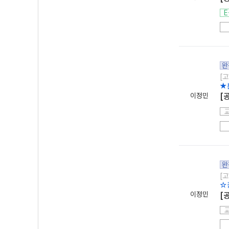
E
완
[고
★
이정민
[
완
[고
☆
이정민
[