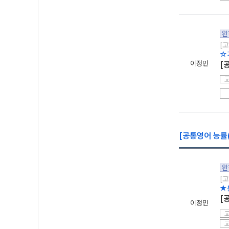
완
[고
☆
이정민
[
[공통영어 능률(
완
[고
★
[
이정민