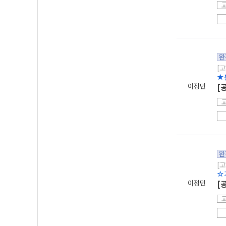
완
[고
★
이정민
[
완
[고
☆
이정민
[