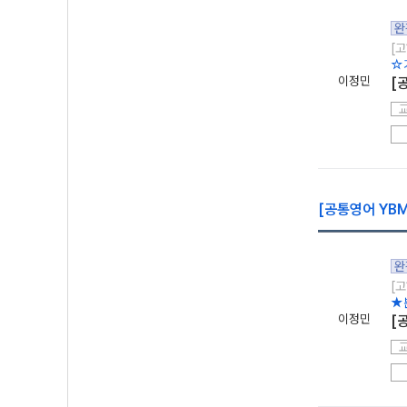
완
[고
☆
이정민
[
[공통영어 YBM
완
[고
★
이정민
[