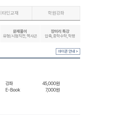
비타민교재
학원강좌
문제풀이
장미리 특강
유형/시험직전,헥사곤
압축,중학수학,학평
아이콘 안내 >
강좌
45,000원
E-Book
7,000원