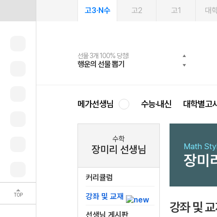
고3·N수
고2
고1
대
선물 3개 100% 당첨!
선물 100% 증정!
여름방학 스터디 캐시백
2027 러셀 단과
스마트러닝앱
메가패스
메가패스 수강생 무료혜택!
사회공헌 캠페인
행운의 선물 뽑기
메가스터디 X 올리브
메가런 썸머스쿨
강사 공개선발
설문 EVENT
3일 무료 체험권
메가클럽 멤버십
희망이룸 메가나눔
영
메가선생님
수능·내신
대학별고
수학
Math St
장미리 선생님
장미
커리큘럼
TOP
강좌 및 교재
강좌 및 
선생님 게시판