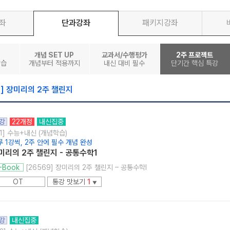
좌
단과강좌
패키지강좌
개념 SET UP
교과서/수행평가
2주 프로젝트
학습
개념부터 적용까지
내신 대비 필수
단기간 핵심 특강
메가스터디
리] 장미리의 2주 챌린지
강
22개정
내신집중
1] 수능+내신 (개념학습)
 1강씩, 2주 안에 필수 개념 완성
미리의 2주 챌린지 - 공통수학1
[26569] 장미리의 2주 챌린지 – 공통수학l
-Book
OT
통강 맛보기
1
▼
강
내신집중