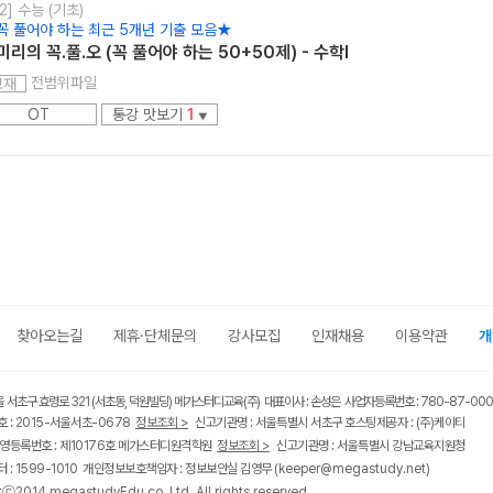
2] 수능 (기초)
꼭 풀어야 하는 최근 5개년 기출 모음★
미리의 꼭.풀.오 (꼭 풀어야 하는 50+50제) - 수학l
전범위파일
교재
OT
통강 맛보기
1
▼
찾아오는길
제휴·단체문의
강사모집
인재채용
이용약관
개
울 서초구 효령로 321 (서초동, 덕원빌딩) 메가스터디교육(주) 대표이사 : 손성은 사업자등록번호 : 780-87-00
 : 2015-서울서초-0678
정보조회 >
신고기관명 : 서울특별시 서초구 호스팅제공자 : (주)케이티
영등록번호 : 제10176호 메가스터디원격학원
정보조회 >
신고기관명 : 서울특별시 강남교육지원청
 : 1599-1010 개인정보보호책임자 : 정보보안실 김영무
(keeper@megastudy.net)
tⓒ2014 megastudyEdu.co.,Ltd. All rights reserved.