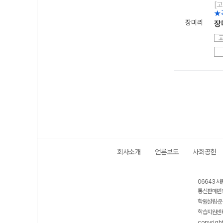
[고
★
장미리
장
회사소개
언론보도
사회공헌
06643 서
통신판매번호
학원설립·운
학습지원센터
copyrigh