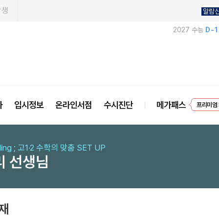
학생
알람
2027 수능
D-
EVEN
사
입시정보
온라인서점
수시진단
메가패스
프리미엄 
yling ; 고1·2 수학의 맞춤 SET UP
리 선생님
교재