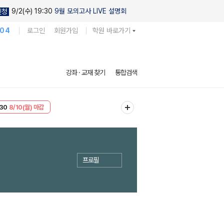
9/2(수) 19:30
9월 모의고사 LIVE 설명회
신청
104
로그인
회원가입
학원 바로가기
강좌 · 교재 찾기
통합검색
T
8/10(월) 마감
30
8/10(월) 마감
프로필