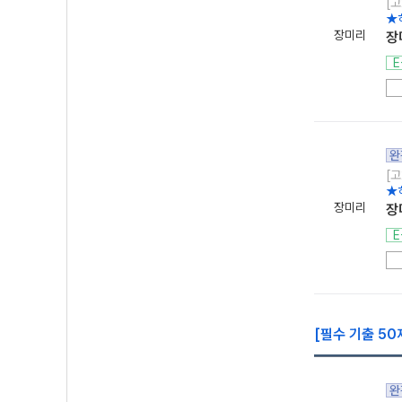
[고
★
장미리
장
E
완
[고
★
장미리
장
E
[필수 기출 50
완