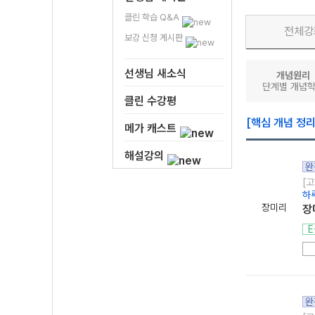
클린 학습 Q&A
전체강
보강 신청 게시판
선생님 새소식
개념원리
단계별 개념
클린 수강평
[핵심 개념 정
메가 캐스트
해설강의
완
[고
하루
장미리
장
E
완