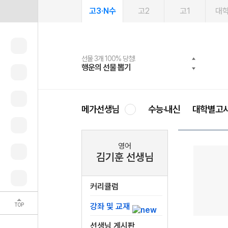
고3·N수
고2
고1
대
선물 3개 100% 당첨!
선물 100% 증정!
여름방학 스터디 캐시백
2027 러셀 단과
스마트러닝앱
메가패스
메가패스 수강생 무료혜택!
사회공헌 캠페인
행운의 선물 뽑기
메가스터디 X 올리브
메가런 썸머스쿨
강사 공개선발
설문 EVENT
3일 무료 체험권
메가클럽 멤버십
희망이룸 메가나눔
영
메가선생님
수능·내신
대학별고
영어
김기훈 선생님
커리큘럼
TOP
강좌 및 교재
선생님 게시판