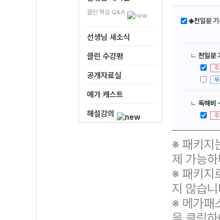
클린 학습 Q&A
◈천일문 기
선생님 새소식
클린 수강평
ㄴ
천일문 기
주
공개자료실
부
메가 캐스트
ㄴ
독해비 
해설강의
주
※ 패키지
제 가능하
※ 패키지
지 않습니
※ 메가패
을 클릭하