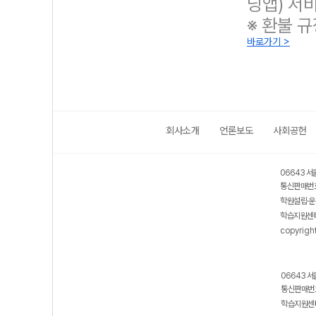
닝앱) 서
※ 환불 
바로가기 >
회사소개
언론보도
사회공헌
보호 관리체계 ISMS 인증획득
인터넷 저작권 지킴이 - 클린사이트
06643 서
통신판매번호
학원설립·운
학습지원센터
copyrigh
06643 서
통신판매번호
학습지원센터