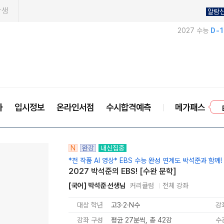
학생
알람
2027 수능
D-
프
사
입시정보
온라인서점
수시합격예측
메가패스
N
완강
내신집중
*전 작품 AI 영상* EBS 수능 완성 연계도 박석준과 함께!
2027 박석준의 EBS! [수완 문학]
[국어] 박석준 선생님
커리큘럼
전체 강좌
대상 학년
고3·2·N수
강
강좌 구성
평균 27분씩, 총 42강
수