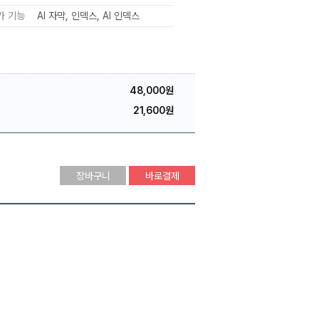
가 기능
AI 자막
인덱스
AI 인덱스
48,000원
21,600원
장바구니
바로결제