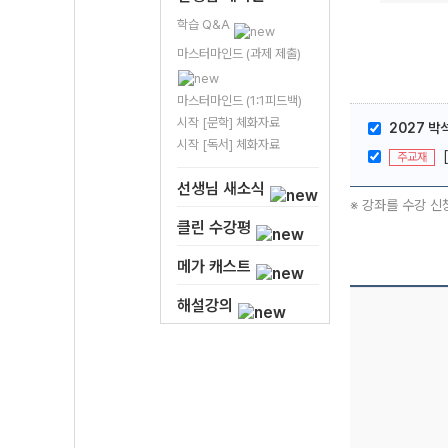
학습 Q&A
마스터마인드 (과제 제출)
마스터마인드 (1:1피드백)
시작 [문학] 체화자료
2027 박석
시작 [독서] 체화자료
주교재
선생님 새소식
※ 강좌를 수강 신
클린 수강평
메가 캐스트
해설강의