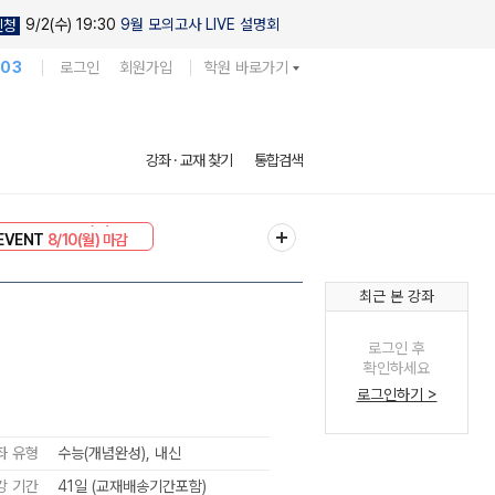
9/2(수) 19:30
9월 모의고사 LIVE 설명회
신청
103
로그인
회원가입
학원 바로가기
강좌 · 교재 찾기
통합검색
리미엄 30
8/10(월) 마감
EVENT
8/10(월) 마감
최근 본 강좌
로그인 후
확인하세요
로그인하기 >
좌 유형
수능(개념완성), 내신
강 기간
41일 (교재배송기간포함)