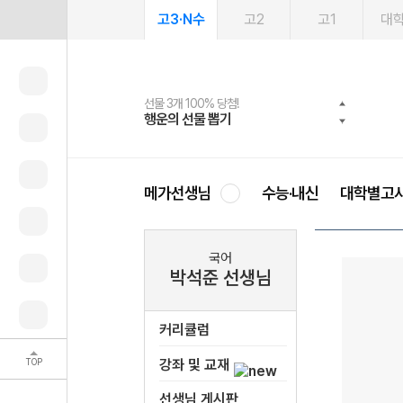
고3·N수
고2
고1
대
선물 3개 100% 당첨!
선물 100% 증정!
여름방학 스터디 캐시백
2027 러셀 단과
스마트러닝앱
메가패스
메가패스 수강생 무료혜택!
사회공헌 캠페인
행운의 선물 뽑기
메가스터디 X 올리브
메가런 썸머스쿨
강사 공개선발
설문 EVENT
3일 무료 체험권
메가클럽 멤버십
희망이룸 메가나눔
영
메가선생님
수능·내신
대학별고
국어
박석준 선생님
커리큘럼
TOP
강좌 및 교재
선생님 게시판