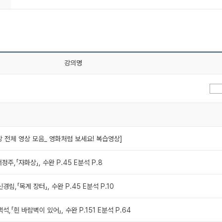
강의명
2강 전체 영상 모음_ 영화처럼 보세요! 복습영상]
서정주,「자화상」, 수완 P.45 E분석 P.8
신경림,「목계 장터」, 수완 P.45 E분석 P.10
백석,「흰 바람벽이 있어」, 수완 P.151 E분석 P.64