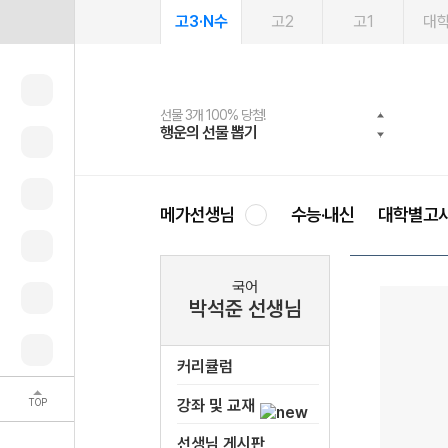
고3·N수
고2
고1
대
선물 3개 100% 당첨!
선물 100% 증정!
여름방학 스터디 캐시백
2027 러셀 단과
스마트러닝앱
메가패스
메가패스 수강생 무료혜택!
사회공헌 캠페인
행운의 선물 뽑기
메가스터디 X 올리브
메가런 썸머스쿨
강사 공개선발
설문 EVENT
3일 무료 체험권
메가클럽 멤버십
희망이룸 메가나눔
영
메가선생님
수능·내신
대학별고
국어
박석준 선생님
커리큘럼
TOP
강좌 및 교재
선생님 게시판