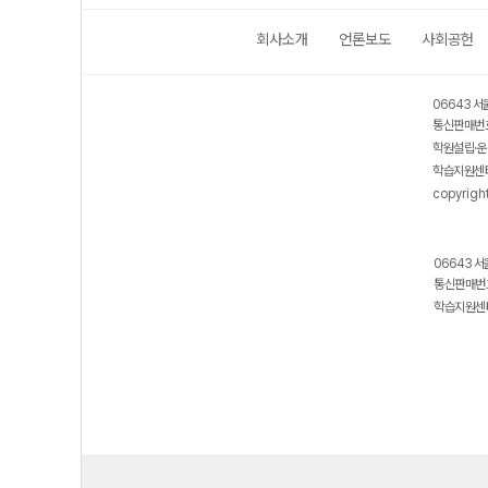
회사소개
언론보도
사회공헌
보호 관리체계 ISMS 인증획득
인터넷 저작권 지킴이 - 클린사이트
06643 서
통신판매번호
학원설립·운
학습지원센터
copyrigh
06643 서
통신판매번호
학습지원센터