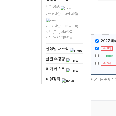
학습 Q&A
마스터마인드 (과제 제출)
마스터마인드 (1:1피드백)
시작 [문학] 체화자료
시작 [독서] 체화자료
2027 박석
선생님 새소식
주교재
E-Book
클린 수강평
주교재 + E
메가 캐스트
해설강의
※ 강좌를 수강 신