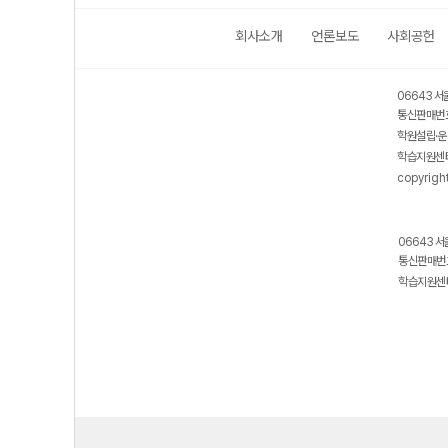
회사소개
언론보도
사회공헌
보호 관리체계 ISMS 인증획득
인터넷 저작권 지킴이 - 클린사이트
06643 서
통신판매번호
학원설립·운
학습지원센터
copyrigh
06643 서
통신판매번호
학습지원센터