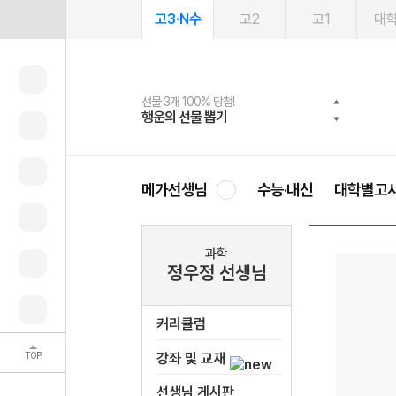
고3·N수
고2
고1
대
선물 3개 100% 당첨!
선물 100% 증정!
여름방학 스터디 캐시백
2027 러셀 단과
스마트러닝앱
메가패스
메가패스 수강생 무료혜택!
사회공헌 캠페인
행운의 선물 뽑기
메가스터디 X 올리브
메가런 썸머스쿨
강사 공개선발
설문 EVENT
3일 무료 체험권
메가클럽 멤버십
희망이룸 메가나눔
영
메가선생님
수능·내신
대학별고
과학
정우정 선생님
커리큘럼
TOP
강좌 및 교재
선생님 게시판