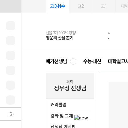
고3·N수
고2
고1
대
선물 3개 100% 당첨!
선물 100% 증정!
여름방학 스터디 캐시백
2027 러셀 단과
스마트러닝앱
메가패스
메가패스 수강생 무료혜택!
사회공헌 캠페인
행운의 선물 뽑기
메가스터디 X 올리브
메가런 썸머스쿨
강사 공개선발
설문 EVENT
3일 무료 체험권
메가클럽 멤버십
희망이룸 메가나눔
영
메가선생님
수능·내신
대학별고
과학
정우정 선생님
커리큘럼
TOP
강좌 및 교재
선생님 게시판