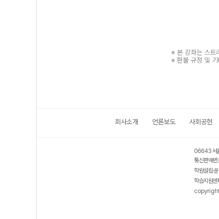
※ 본 강좌는 스
※ 환불 규정 및 
회사소개
언론보도
사회공헌
보호 관리체계 ISMS 인증획득
인터넷 저작권 지킴이 - 클린사이트
06643 서
통신판매번호
학원설립·운
학습지원센터
copyrigh