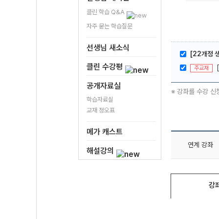
클린 학습 Q&A
자주 묻는 학습질문
선생님 새소식
[22개정 
클린 수강평
주교재
공개자료실
※ 강좌를 수강 신
학습자료실
교재 정오표
메가 캐스트
연계 강좌
해설강의
강