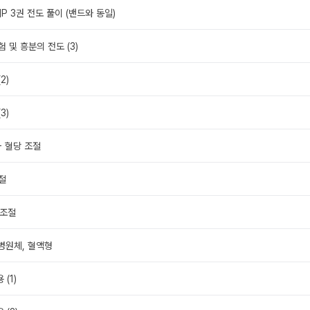
지P 3권 전도 풀이 (밴드와 동일)
험 및 흥분의 전도 (3)
2)
3)
- 혈당 조절
조절
 조절
 병원체, 혈액형
 (1)