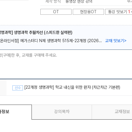
제작 방식
동영상 현장 강의
부
OT
현장용OT
통강 맛보기
1
생명과학] 생명과학 추월차선 (스피드한 실력편)
[온라인서점] 메가스터디 N제 생명과학 515제-22개정 (2026년)
교재 맛보기
>
메가스터디
청(구매)한 후, 교재를 구매해 주세요.
[22개정 생명과학] 학교 내신을 위한 완자 (차근차근 기본편)
선수
좌정보
강의목차
교재정보