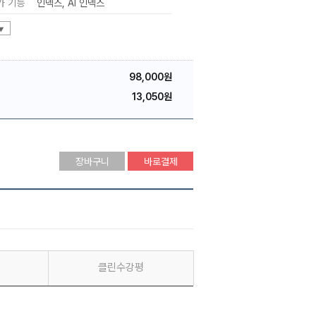
가 기능
인덱스
AI 인덱스
▼
98,000원
13,050원
장바구니
바로결제
클린수강평