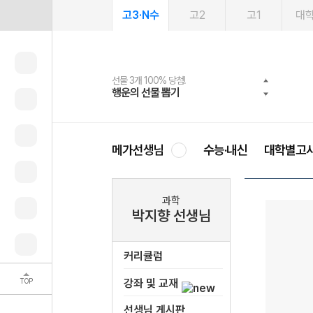
고3·N수
고2
고1
대
선물 3개 100% 당첨!
선물 100% 증정!
여름방학 스터디 캐시백
2027 러셀 단과
스마트러닝앱
메가패스
메가패스 수강생 무료혜택!
사회공헌 캠페인
행운의 선물 뽑기
메가스터디 X 올리브
메가런 썸머스쿨
강사 공개선발
설문 EVENT
3일 무료 체험권
메가클럽 멤버십
희망이룸 메가나눔
영
메가선생님
수능·내신
대학별고
과학
박지향 선생님
커리큘럼
TOP
강좌 및 교재
선생님 게시판