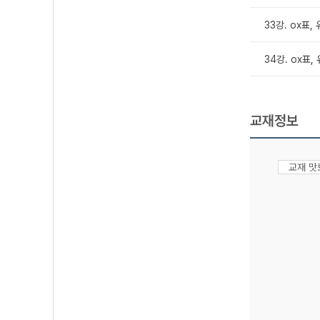
33강. ox표, 
34강. ox표, 
교재정보
교재 