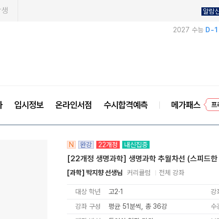
학생
알람
2027 수능
D-
프
사
입시정보
온라인서점
수시합격예측
메가패스
N
완강
22개정
내신집중
[22개정 생명과학] 생명과학 추월차선 (스피드한
[과학] 박지향 선생님
커리큘럼
전체 강좌
대상 학년
고2·1
강
강좌 구성
평균 51분씩, 총 36강
수