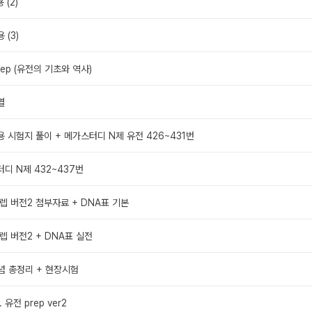
 (2)
 (3)
rep (유전의 기초와 역사)
열
용 시험지 풀이 + 메가스터디 N제 유전 426~431번
터디 N제 432~437번
프렙 버전2 첨부자료 + DNA표 기본
프렙 버전2 + DNA표 실전
개념 총정리 + 현장시험
 유전 prep ver2