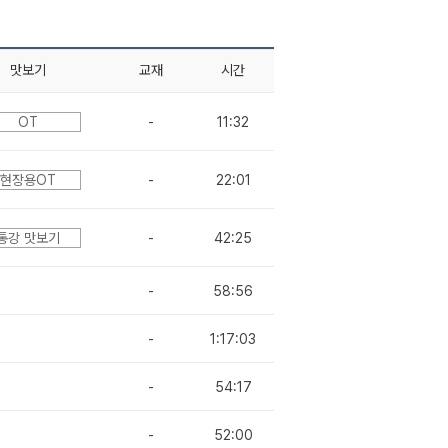
맛보기
교재
시간
OT
-
11:32
현장용OT
-
22:01
통강 맛보기
-
42:25
-
58:56
-
1:17:03
-
54:17
-
52:00