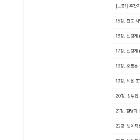
[보충1] 주간
15강. 전도 시
16강. 신경계 (
17강. 신경계 (
18강. 호르몬 
19강. 체온 
20강. 삼투압
21강. 질병과
22강. 방어작용