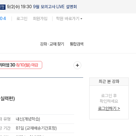
9/2(수) 19:30
9월 모의고사 LIVE 설명회
신청
104
로그인
회원가입
학원 바로가기
강좌 · 교재 찾기
통합검색
리미엄 30
8/10(월) 마감
EVENT
8/10(월) 마감
최근 본 강좌
로그인 후
 실력편)
확인하세요
로그인하기 >
좌 유형
내신(개념학습)
강 기간
81일 (교재배송기간포함)