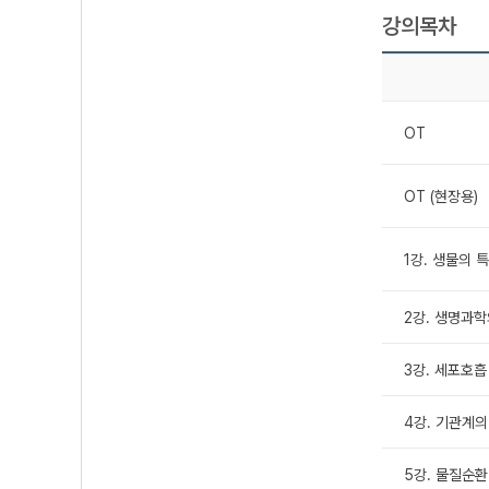
강의목차
OT
OT (현장용)
1강. 생물의 
2강. 생명과학
3강. 세포호흡
4강. 기관계
5강. 물질순환