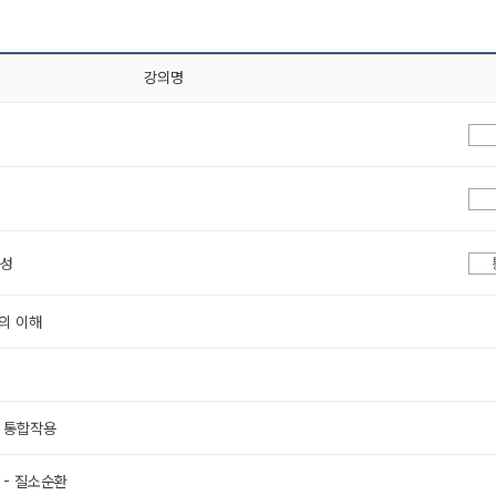
강의명
특성
의 이해
의 통합작용
 - 질소순환