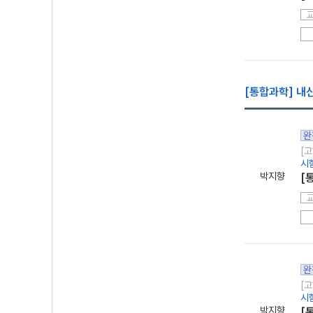
[통합과학] 내신
완
[고
시
박지향
[
완
[고
시
박지향
[