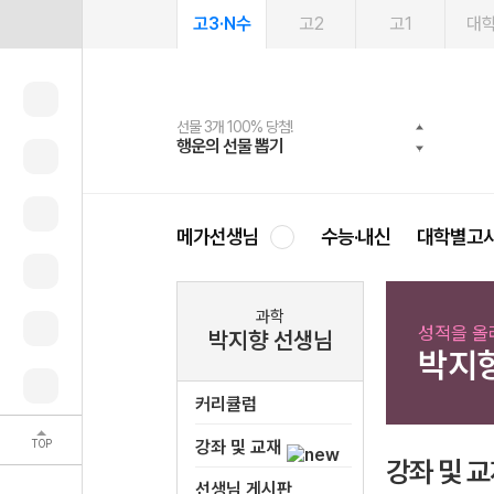
고3·N수
고2
고1
대
선물 3개 100% 당첨!
선물 100% 증정!
여름방학 스터디 캐시백
2027 러셀 단과
스마트러닝앱
메가패스
메가패스 수강생 무료혜택!
사회공헌 캠페인
행운의 선물 뽑기
메가스터디 X 올리브
메가런 썸머스쿨
강사 공개선발
설문 EVENT
3일 무료 체험권
메가클럽 멤버십
희망이룸 메가나눔
영
메가선생님
수능·내신
대학별고
과학
성적을 올
박지향 선생님
박지
커리큘럼
TOP
강좌 및 교재
강좌 및 
선생님 게시판