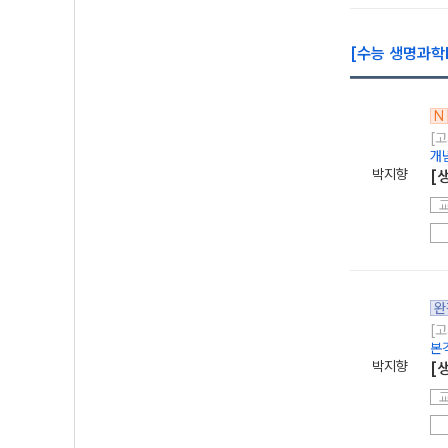
[수능 생명과학
N
[고
개
박지향
[
완
[고
본
박지향
[