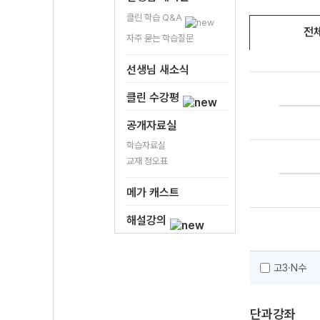
클린 학습 Q&A
전
자주 묻는 학습질문
선생님 새소식
클린 수강평
공개자료실
학습자료실
교재 정오표
메가 캐스트
해설강의
고3·N수
단과강좌