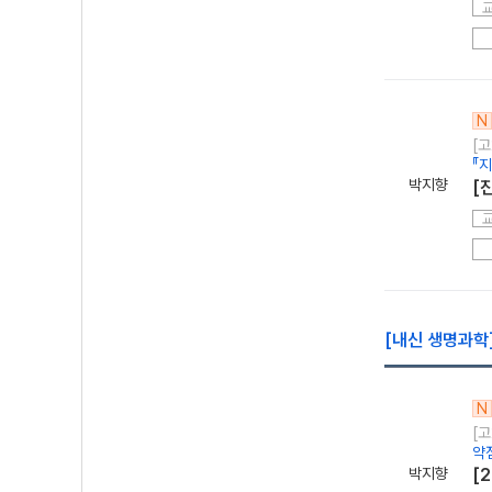
N
[고
『
박지향
[
[내신 생명과학
N
[고
약
박지향
[