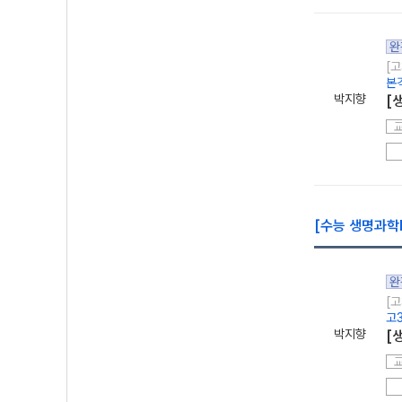
완
[고
본
박지향
[
[수능 생명과학l
완
[고
고
박지향
[