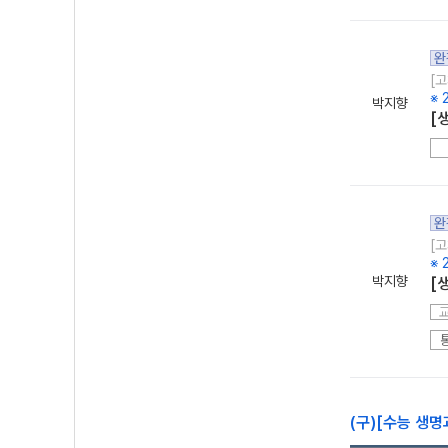
완
[고
※ 
박지향
[
완
[고
※ 
박지향
[
(구)[수능 생