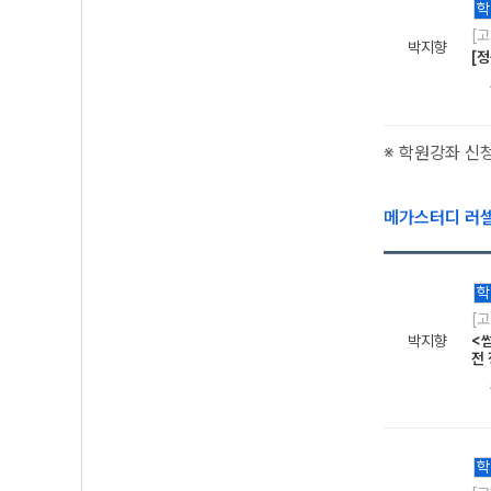
학
[
박지향
[
※ 학원강좌 신
메가스터디 러
학
[
박지향
<
전
학