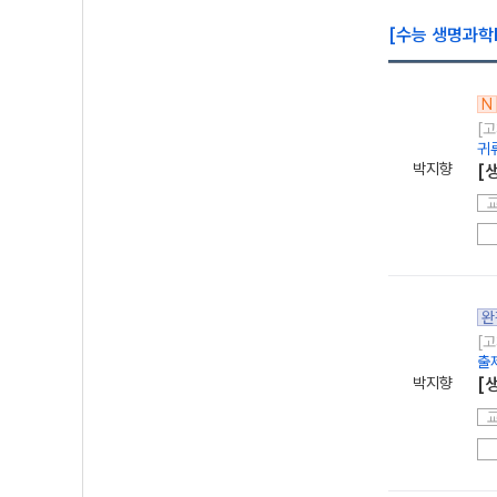
[수능 생명과학
N
[고
귀
박지향
[
완
[고
출
박지향
[