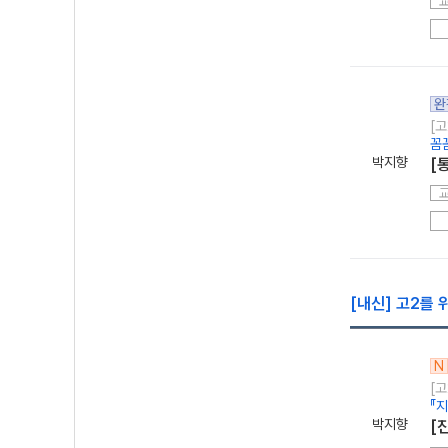
완
[고
꼼
박지향
[
[내신] 고2를
N
[고
『
박지향
[