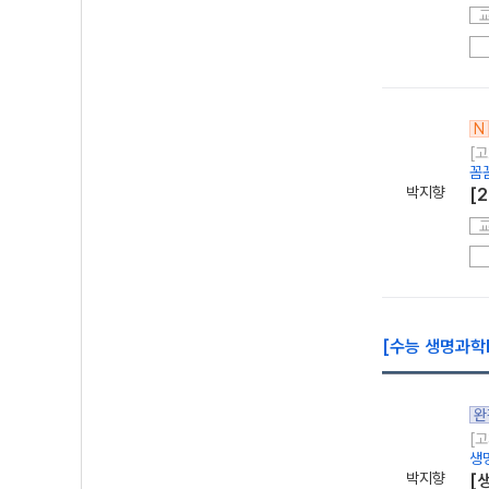
N
[고
꼼
박지향
[
[수능 생명과학
완
[고
생
박지향
[