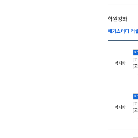
학원강좌
메가스터디 러
학
[
박지향
[
학
[
박지향
[고