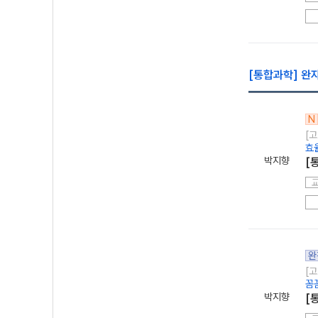
[통합과학] 완
N
[고
효
박지향
[
완
[고
꼼
박지향
[