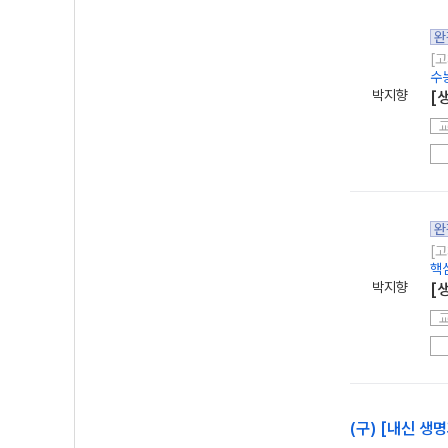
완
[고
수
박지향
[
완
[고
핵
박지향
[
(구) [내신 생