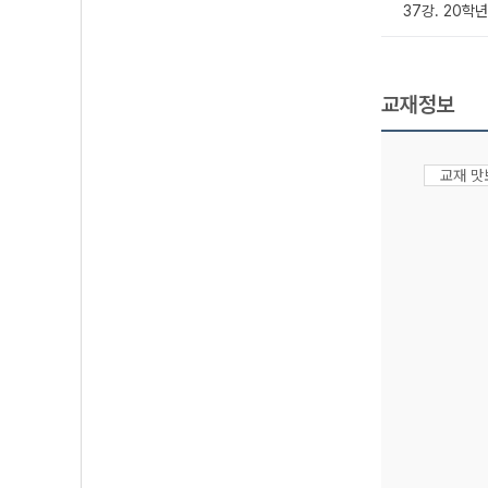
37강. 20학
교재정보
교재 