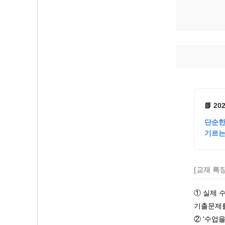
📗 20
단순한
기르는
[교재 특
① 실제 
기출문제를
② '수업