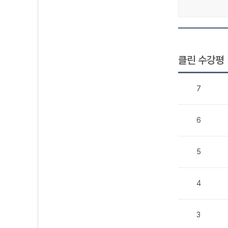
클린 수강평
7
6
5
4
3