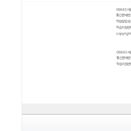
보호 관리체계 ISMS 인증획득
인터넷 저작권 지킴이 - 클린사이트
06643 서
통신판매번호
학원설립·운
학습지원센터
copyrigh
06643 서
통신판매번호
학습지원센터