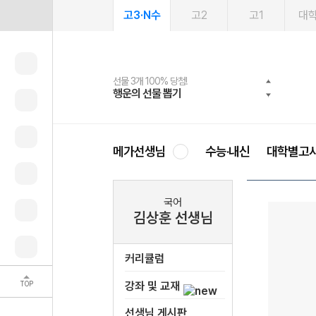
고3·N수
고2
고1
대
선물 3개 100% 당첨!
선물 100% 증정!
여름방학 스터디 캐시백
2027 러셀 단과
스마트러닝앱
메가패스
메가패스 수강생 무료혜택!
사회공헌 캠페인
행운의 선물 뽑기
메가스터디 X 올리브
메가런 썸머스쿨
강사 공개선발
설문 EVENT
3일 무료 체험권
메가클럽 멤버십
희망이룸 메가나눔
영
메가선생님
수능·내신
대학별고
국어
김상훈 선생님
커리큘럼
TOP
강좌 및 교재
선생님 게시판