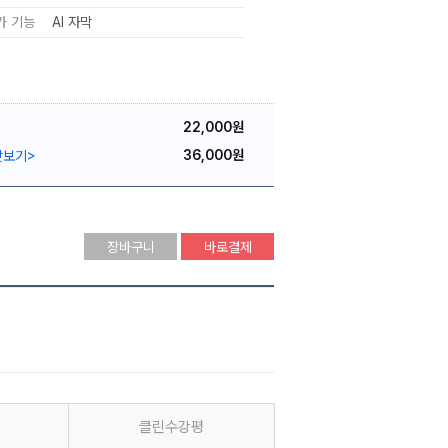
가 기능
AI 자막
22,000원
36,000원
맛보기
>
장바구니
바로결제
클린수강평