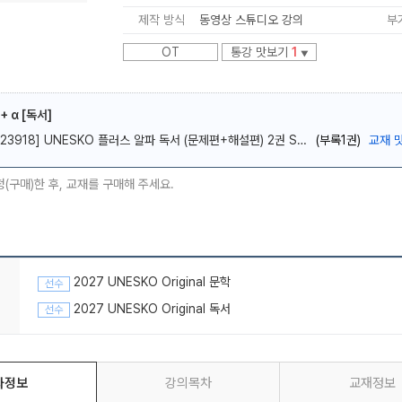
제작 방식
동영상 스튜디오 강의
부
OT
통강 맛보기
1
▼
+ α [독서]
메가스터디
[23918] UNESKO 플러스 알파 독서 (문제편+해설편) 2권 SET
(부록1권)
교재 
청(구매)한 후, 교재를 구매해 주세요.
2027 UNESKO Original 문학
선수
2027 UNESKO Original 독서
선수
좌정보
강의목차
교재정보