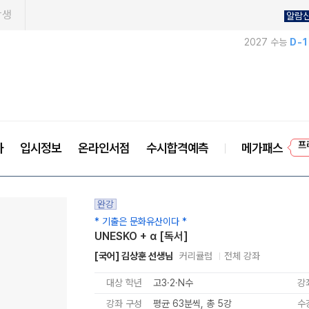
학생
알람
2027 수능
D-
프
사
입시정보
온라인서점
수시합격예측
메가패스
완강
* 기출은 문화유산이다 *
UNESKO + α [독서]
[국어] 김상훈 선생님
커리큘럼
전체 강좌
대상 학년
고3·2·N수
강
강좌 구성
평균 63분씩, 총 5강
수