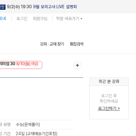
9/2(수) 19:30
9월 모의고사 LIVE 설명회
신청
104
로그인
회원가입
학원 바로가기
강좌 · 교재 찾기
통합검색
리미엄 30
8/10(월) 마감
EVENT
8/10(월) 마감
최근 본 강좌
로그인 후
확인하세요
로그인하기 >
좌 유형
수능(문제풀이)
강 기간
24일 (교재배송기간포함)