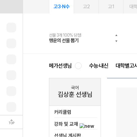
고3·N수
고2
고1
대
선물 3개 100% 당첨!
선물 100% 증정!
여름방학 스터디 캐시백
2027 러셀 단과
스마트러닝앱
메가패스
메가패스 수강생 무료혜택!
사회공헌 캠페인
행운의 선물 뽑기
메가스터디 X 올리브
메가런 썸머스쿨
강사 공개선발
설문 EVENT
3일 무료 체험권
메가클럽 멤버십
희망이룸 메가나눔
영
메가선생님
수능·내신
대학별고
국어
김상훈 선생님
커리큘럼
TOP
강좌 및 교재
선생님 게시판