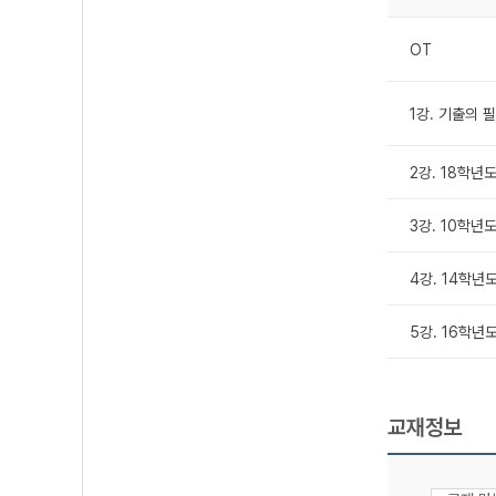
OT
1강. 기출의 
2강. 18학
3강. 10학년
4강. 14학
5강. 16학
교재정보