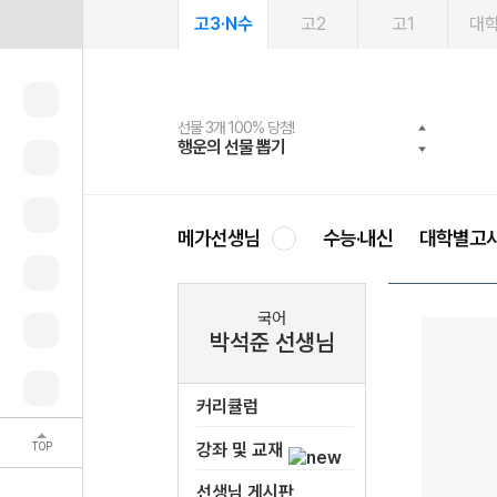
고3·N수
고2
고1
대
선물 3개 100% 당첨!
선물 100% 증정!
여름방학 스터디 캐시백
2027 러셀 단과
스마트러닝앱
메가패스
메가패스 수강생 무료혜택!
사회공헌 캠페인
행운의 선물 뽑기
메가스터디 X 올리브
메가런 썸머스쿨
강사 공개선발
설문 EVENT
3일 무료 체험권
메가클럽 멤버십
희망이룸 메가나눔
영
메가선생님
수능·내신
대학별고
국어
박석준 선생님
커리큘럼
TOP
강좌 및 교재
선생님 게시판