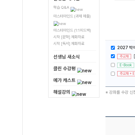
학습 Q&A
마스터마인드 (과제 제출)
마스터마인드 (1:1피드백)
시작 [문학] 체화자료
시작 [독서] 체화자료
2027 박
선생님 새소식
주교재
E-Book
클린 수강평
주교재 + E
메가 캐스트
해설강의
※ 강좌를 수강 신