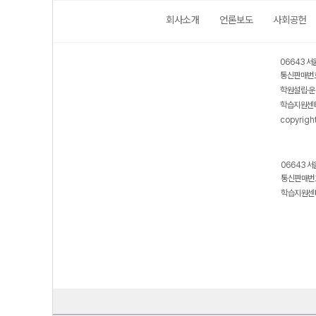
회사소개
언론보도
사회공헌
보호 관리체계 ISMS 인증획득
인터넷 저작권 지킴이 - 클린사이트
06643 서
통신판매번호
학원설립·운
학습지원센터
copyrigh
06643 서
통신판매번호
학습지원센터