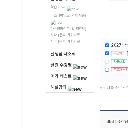
학습 Q&A
마스터마인드 (과제 제출)
마스터마인드 (1:1피드백)
시작 [문학] 체화자료
시작 [독서] 체화자료
2027 박
선생님 새소식
주교재
E-Book
클린 수강평
주교재 + E
메가 캐스트
해설강의
※ 강좌를 수강 신
BEST 수강평