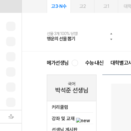
고3·N수
고2
고1
대
선물 3개 100% 당첨!
선물 100% 증정!
여름방학 스터디 캐시백
2027 러셀 단과
스마트러닝앱
메가패스
메가패스 수강생 무료혜택!
사회공헌 캠페인
행운의 선물 뽑기
메가스터디 X 올리브
메가런 썸머스쿨
강사 공개선발
설문 EVENT
3일 무료 체험권
메가클럽 멤버십
희망이룸 메가나눔
영
메가선생님
수능·내신
대학별고
국어
박석준 선생님
커리큘럼
TOP
강좌 및 교재
선생님 게시판