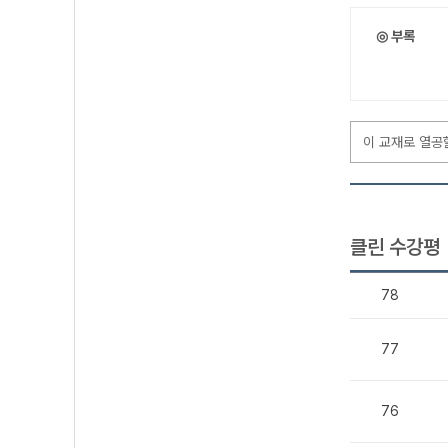
◎ 부록
이 교재로 열공
클린 수강평
78
77
76