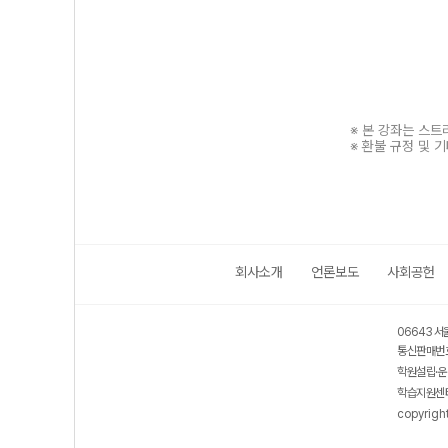
※ 본 강좌는 스
※ 환불 규정 및 
회사소개
언론보도
사회공헌
보호 관리체계 ISMS 인증획득
인터넷 저작권 지킴이 - 클린사이트
06643 서
통신판매번호
학원설립·운
학습지원센터
copyrigh