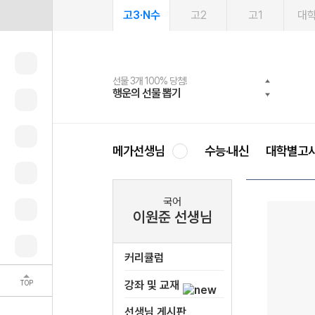
고3·N수
고2
고1
대
선물 3개 100% 당첨!
선물 100% 증정!
2027 러셀 단과
스마트러닝앱
메가패스
메가패스 수강생 무료혜택!
사회공헌 캠페인
행운의 선물 뽑기
메가스터디 X 올리브
강사 공개선발
설문 EVENT
3일 무료 체험권
메가클럽 멤버십
희망이룸 메가나눔
영
메가선생님
수능·내신
대학별고
국어
이원준 선생님
커리큘럼
TOP
강좌 및 교재
선생님 게시판