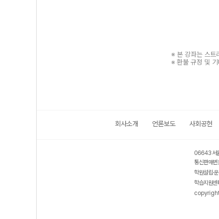
※ 본 강좌는 스
※ 환불 규정 및 
회사소개
언론보도
사회공헌
보호 관리체계 ISMS 인증획득
인터넷 저작권 지킴이 - 클린사이트
06643 서
통신판매번호
학원설립·운
학습지원센터
copyrigh