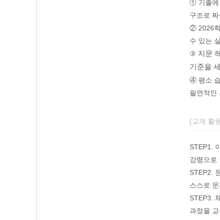
① 기출에
구조로 짜
② 202
수 있는 
③
지문 
기준을 
④ 평소 
필연적인 
[교재 활
STEP1
강령으로 
STEP2
스스로 문
STEP3
과정을 교