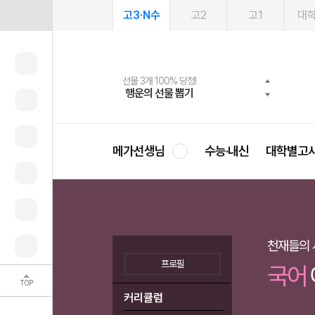
고3·N수
고2
고1
대
메가패스 수강생 무료혜택!
여름방학 스터디 캐시백
선물 3개 100% 당첨!
선물 100% 증정!
2027 러셀 단과
사회공헌 캠페인
스마트러닝앱
메가패스
메가스터디 X 올리브
희망이룸 메가나눔
행운의 선물 뽑기
메가런 썸머스쿨
메가클럽 멤버십
3일 무료 체험권
강사 공개선발
설문 EVENT
영
메가선생님
수능·내신
대학별고
천재들의
프로필
국어
TOP
커리큘럼