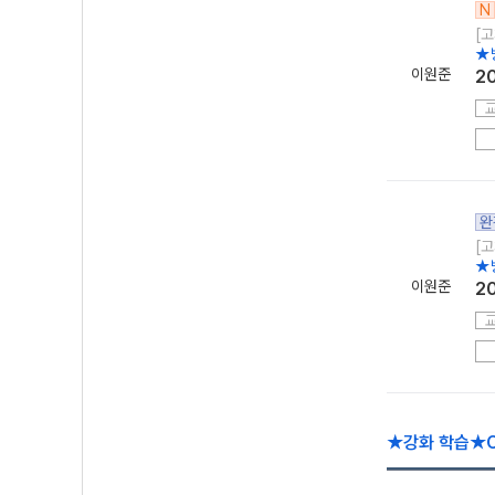
N
[고
★
이원준
2
완
[고
★
이원준
2
★강화 학습★C