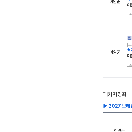
이원준
이
완
[고
★
이원준
이
패키지강좌
▶ 2027 브
이원준