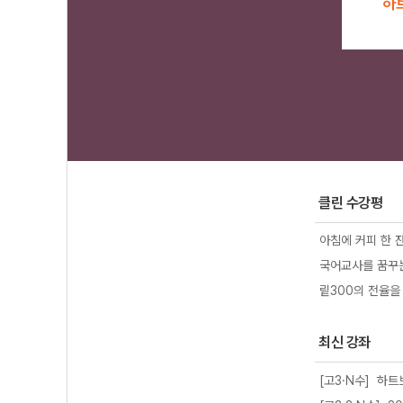
하
클린 수강평
국어교사를 꿈꾸는
맅300의 전율을
최신 강좌
[고3·N수] 하