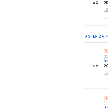
이원준
이
★STEP 2★ 
N
[고
★
이원준
2
N
[고
★