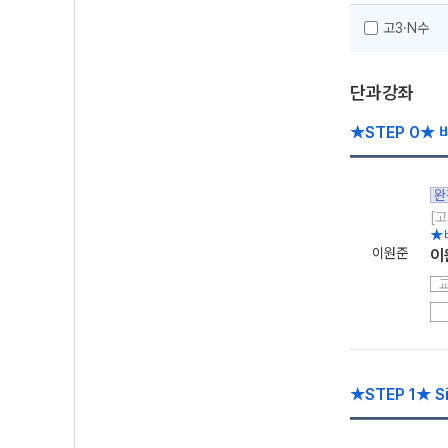
고3·N수
단과강좌
★STEP 0★ 
완
[고
★
이원준
이
★STEP 1★ 