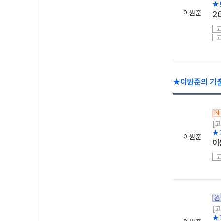
★
이원준
2
★이원준의 기출
N
[고
★
이원준
이
완
[고
★