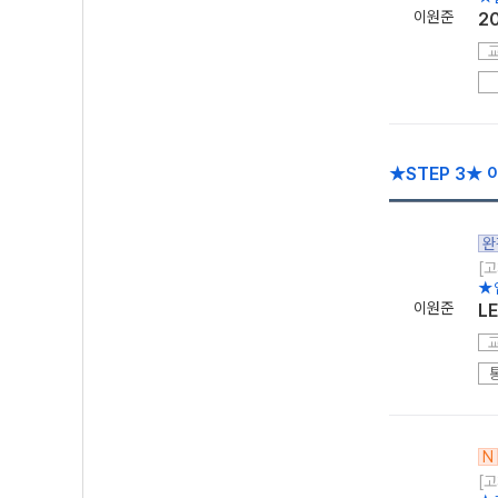
이원준
2
★STEP 3★
완
[고
★
이원준
L
N
[고