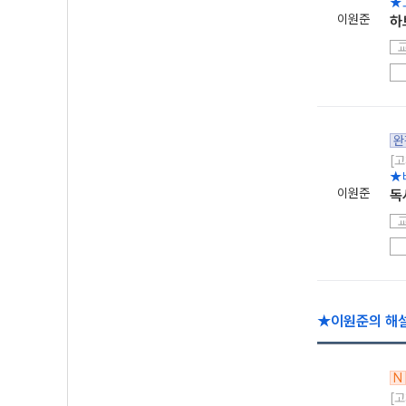
★
이원준
하
완
[고
★
이원준
독
★이원준의 해설
N
[