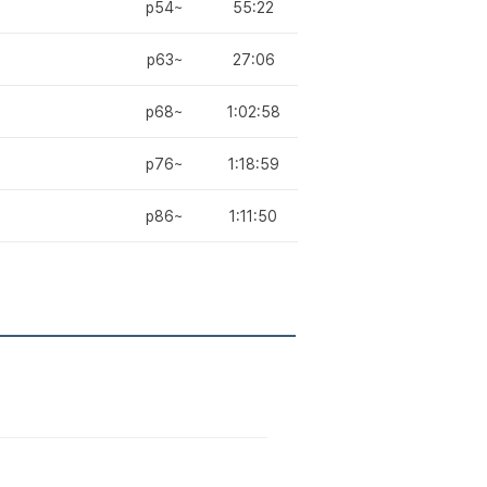
p54~
55:22
p63~
27:06
p68~
1:02:58
p76~
1:18:59
p86~
1:11:50