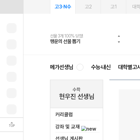
고3·N수
고2
고1
대
선물 3개 100% 당첨!
선물 100% 증정!
여름방학 스터디 캐시백
2027 러셀 단과
스마트러닝앱
메가패스
메가패스 수강생 무료혜택!
사회공헌 캠페인
행운의 선물 뽑기
메가스터디 X 올리브
메가런 썸머스쿨
강사 공개선발
설문 EVENT
3일 무료 체험권
메가클럽 멤버십
희망이룸 메가나눔
영
메가선생님
수능·내신
대학별고
수학
현우진 선생님
커리큘럼
TOP
강좌 및 교재
선생님 게시판