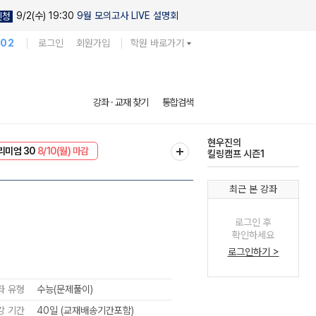
9/2(수) 19:30
9월 모의고사 LIVE 설명회
신청
102
로그인
회원가입
학원 바로가기
다채로운 난도
강좌 · 교재 찾기
통합검색
실전 모의고사
EVENT
8/10(월) 마감
현우진의
리미엄 30
8/10(월) 마감
킬링캠프 시즌1
최근 본 강좌
로그인 후
확인하세요
로그인하기 >
좌 유형
수능(문제풀이)
강 기간
40일 (교재배송기간포함)