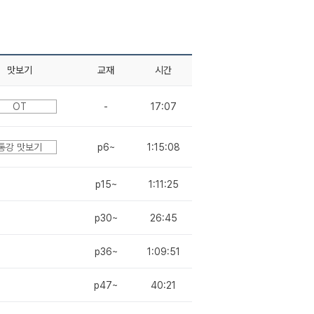
맛보기
교재
시간
OT
-
17:07
통강 맛보기
p6~
1:15:08
p15~
1:11:25
p30~
26:45
p36~
1:09:51
p47~
40:21