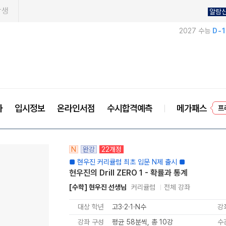
학생
알람
2027 수능
D-
사
입시정보
온라인서점
수시합격예측
메가패스
프
N
완강
22개정
■ 현우진 커리큘럼 최초 입문 N제 출시 ■
현우진의 Drill ZERO 1 - 확률과 통계
[수학] 현우진 선생님
커리큘럼
전체 강좌
대상 학년
고3·2·1·N수
강
강좌 구성
평균 58분씩, 총 10강
수