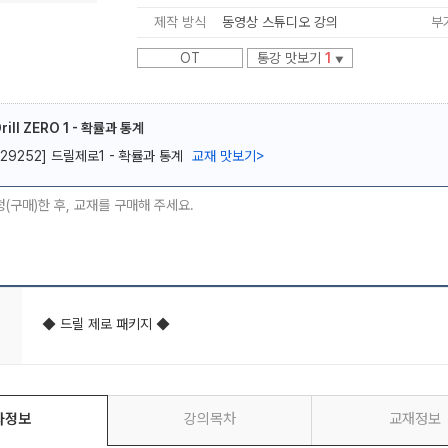
제작 방식
동영상 스튜디오 강의
부
OT
통강 맛보기
1
▼
ill ZERO 1 - 확률과 통계
메가스터디
[29252] 드릴제로1 - 확률과 통계
교재 맛보기
>
청(구매)한 후, 교재를 구매해 주세요.
◆ 드릴 제로 패키지 ◆
좌정보
강의목차
교재정보