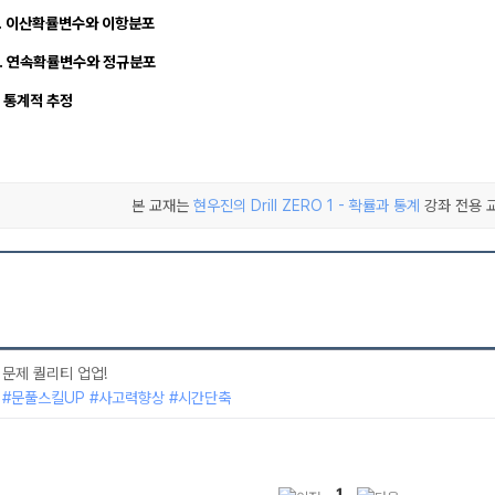
 5. 이산확률변수와 이항분포
 6. 연속확률변수와 정규분포
7. 통계적 추정
본 교재는
현우진의 Drill ZERO 1 - 확률과 통계
강좌 전용 
문제 퀄리티 업업!
#문풀스킬UP #사고력향상 #시간단축
1