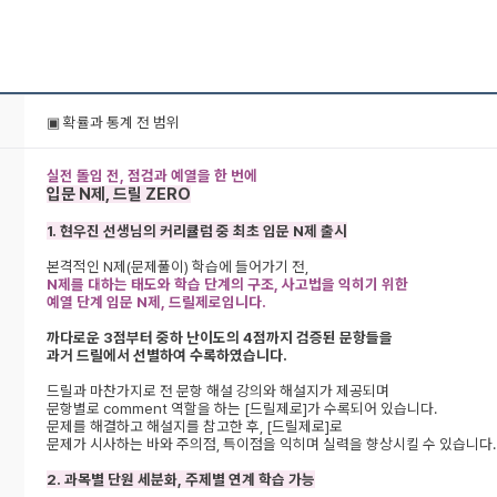
▣ 확률과 통계 전 범위
실전 돌입 전, 점검과 예열을 한 번에
입문 N제, 드릴 ZERO
1. 현우진 선생님의 커리큘럼 중 최초 입문 N제 출시
본격적인 N제(문제풀이) 학습에 들어가기 전,
N제를 대하는 태도와 학습 단계의 구조, 사고법을 익히기 위한
예열 단계 입문 N제, 드릴제로입니다.
까다로운 3점부터 중하 난이도의 4점까지
검증된 문항들을
과거 드릴에서 선별하여 수록하였습니다.
드릴과 마찬가지로 전 문항 해설 강의와 해설지가 제공되며
문항별로 comment 역할을 하는 [드릴제로]가 수록되어 있습니다.
문제를 해결하고 해설지를 참고한 후, [드릴제로]로
문제가 시사하는 바와 주의점, 특이점을 익히며 실력을 향상시킬 수 있습니다
2. 과목별 단원 세분화, 주제별 연계 학습 가능