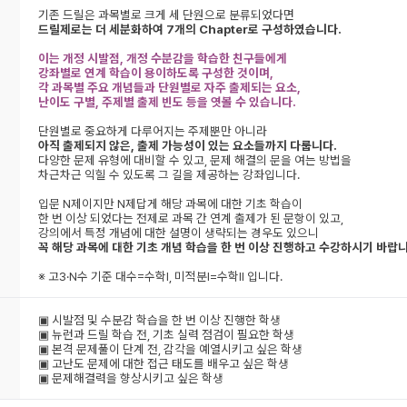
기존 드릴은 과목별로 크게 세 단원으로 분류되었다면
드릴제로는 더 세분화하여 7개의 Chapter로 구성하였습니다.
이는 개정 시발점, 개정 수분감을 학습한 친구들에게
강좌별로 연계 학습이 용이하도록 구성한 것이며,
각 과목별 주요 개념들과 단원별로 자주 출제되는 요소,
난이도 구별, 주제별 출제 빈도 등을 엿볼 수 있습니다.
단원별로 중요하게 다루어지는 주제뿐만 아니라
아직 출제되지 않은, 출제 가능성이 있는 요소들까지 다룹니다.
다양한 문제 유형에 대비할 수 있고, 문제 해결의 문을 여는 방법을
차근차근 익힐 수 있도록 그 길을 제공하는 강좌입니다.
입문 N제이지만 N제답게 해당 과목에 대한 기초 학습이
한 번 이상 되었다는 전제로 과목 간 연계 출제가 된 문항이 있고,
강의에서 특정 개념에 대한 설명이 생략되는 경우도 있으니
꼭 해당 과목에 대한 기초 개념 학습을 한 번 이상 진행하고 수강하시기 바랍니
※ 고3·N수 기준 대수=수학l, 미적분l=수학ll 입니다.
▣ 시발점 및 수분감 학습을 한 번 이상 진행한 학생
▣ 뉴런과 드릴 학습 전, 기초 실력 점검이 필요한 학생
▣ 본격 문제풀이 단계 전, 감각을 예열시키고 싶은 학생
▣ 고난도 문제에 대한 접근 태도를 배우고 싶은 학생
▣ 문제해결력을 향상시키고 싶은 학생