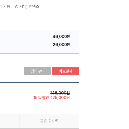
가 기능
AI 자막
인덱스
46,000원
26,000원
장바구니
바로결제
148,000원
15% 할인
125,000원
클린수강평