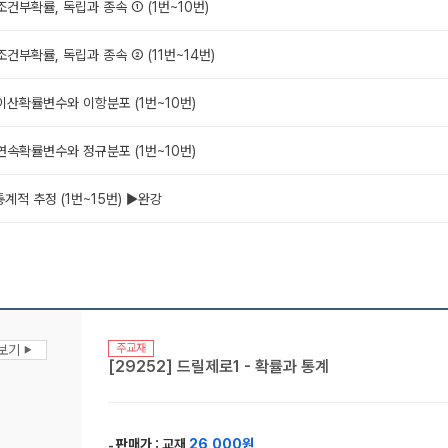
. 조건부확률, 독립과 종속 ① (1번~10번)
. 조건부확률, 독립과 종속 ② (11번~14번)
. 이산확률변수와 이항분포 (1번~10번)
. 연속확률변수와 정규분포 (1번~10번)
. 통계적 추정 (1번~15번) ▶완강
주교재
맛보기
▶
[29252] 드릴제로1 - 확률과 통계
판매가 :
교재
26,000원