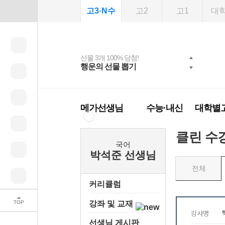
고3·N수
고2
고1
대
선물 3개 100% 당첨!
선물 100% 증정!
여름방학 스터디 캐시
2027 러셀 단과
스마트러닝앱
메가패스
메가패스 수강생 무료
사회공헌 캠페인
행운의 선물 뽑기
메가스터디 X 올리
강사 공개선발
설문 EVENT
3일 무료 체험권
희망이룸 메가나눔
백
혜택!
브영
메가런 썸머스쿨
메가클럽 멤버십
메가선생님
수능·내신
대학별
클린 수
국어
박석준 선생님
전체
커리큘럼
TOP
강좌 및 교재
선생님 게시판