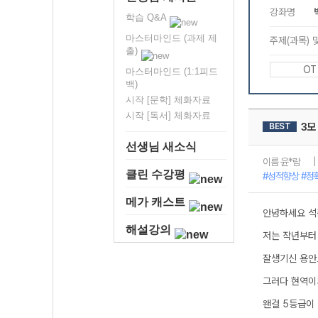
학습 Q&A
마스터마인드 (과제 제
출)
마스터마인드 (1:1피드
백)
시작 [문학] 체화자료
시작 [독서] 체화자료
선생님 새소식
클린 수강평
메가 캐스트
해설강의