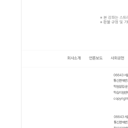
※ 본 강좌는 스
※ 환불 규정 및 
회사소개
언론보도
사회공헌
보호 관리체계 ISMS 인증획득
인터넷 저작권 지킴이 - 클린사이트
06643 서
통신판매번호
학원설립·운
학습지원센터
copyrigh
06643 서
통신판매번호