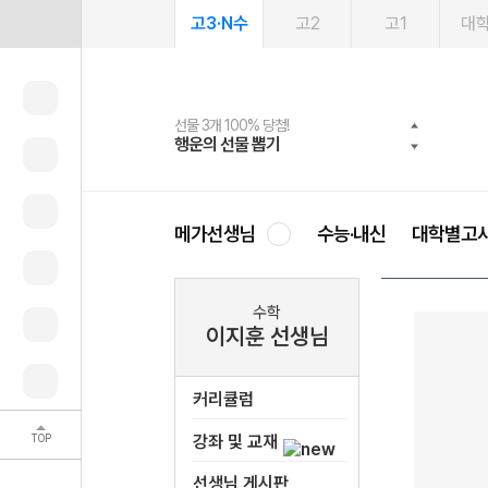
고3·N수
고2
고1
대
선물 3개 100% 당첨!
선물 100% 증정!
여름방학 스터디 캐시백
2027 러셀 단과
스마트러닝앱
메가패스
메가패스 수강생 무료혜택!
사회공헌 캠페인
행운의 선물 뽑기
메가스터디 X 올리브
메가런 썸머스쿨
강사 공개선발
설문 EVENT
3일 무료 체험권
메가클럽 멤버십
희망이룸 메가나눔
영
메가선생님
수능·내신
대학별고
수학
이지훈 선생님
커리큘럼
TOP
강좌 및 교재
선생님 게시판