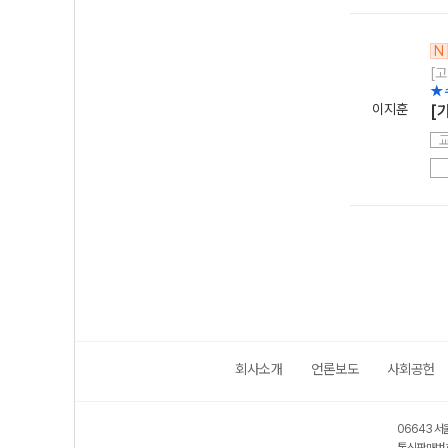
N
[고
★
이지훈
[
회사소개
언론보도
사회공헌
06643 서