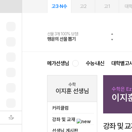
고3·N수
고2
고1
대
선물 3개 100% 당첨!
선물 100% 증정!
여름방학 스터디 캐시백
2027 러셀 단과
스마트러닝앱
메가패스
메가패스 수강생 무료혜택!
사회공헌 캠페인
행운의 선물 뽑기
메가스터디 X 올리브
메가런 썸머스쿨
강사 공개선발
설문 EVENT
3일 무료 체험권
메가클럽 멤버십
희망이룸 메가나눔
영
메가선생님
수능·내신
대학별고
수학
수학은 Ez
이지훈 선생님
이지
커리큘럼
TOP
강좌 및 교재
강좌 및 
선생님 게시판