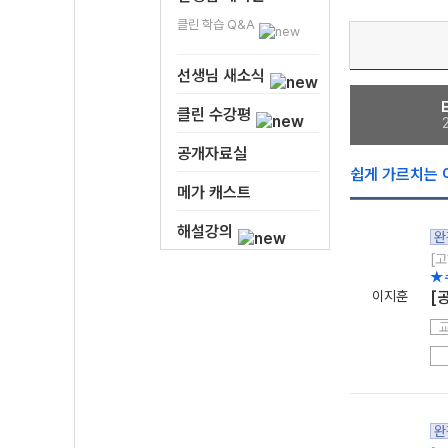
클린 학습 Q&A
선생님 새소식
클린 수강평
공개자료실
쉽게 가르치는 
메가 캐스트
해설강의
완
[고
★
이지훈
[
완