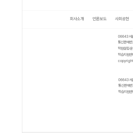
회사소개
언론보도
사회공헌
보호 관리체계 ISMS 인증획득
인터넷 저작권 지킴이 - 클린사이트
06643 서
통신판매번호
학원설립·운
학습지원센터
copyrigh
06643 서
통신판매번호
학습지원센터