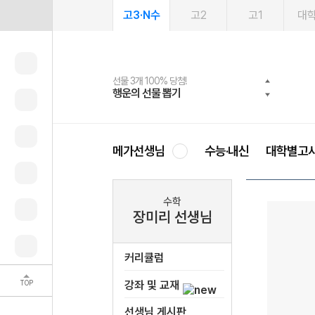
고3·N수
고2
고1
대
선물 3개 100% 당첨!
선물 100% 증정!
여름방학 스터디 캐시백
2027 러셀 단과
스마트러닝앱
메가패스
메가패스 수강생 무료혜택!
사회공헌 캠페인
행운의 선물 뽑기
메가스터디 X 올리브
메가런 썸머스쿨
강사 공개선발
설문 EVENT
3일 무료 체험권
메가클럽 멤버십
희망이룸 메가나눔
영
메가선생님
수능·내신
대학별고
수학
장미리 선생님
커리큘럼
TOP
강좌 및 교재
선생님 게시판