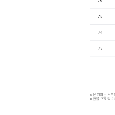
76
75
74
73
※ 본 강좌는 스
※ 환불 규정 및 