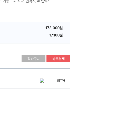
가 기능
AI 자막
인덱스
AI 인덱스
173,000원
17,100원
장바구니
바로결제
최*아
박*빈