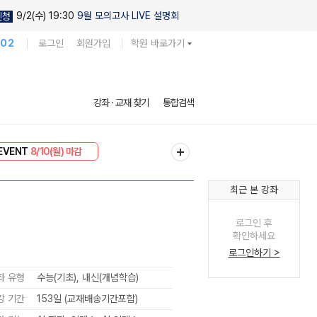
9/2(수) 19:30
9월 모의고사 LIVE 설명회
신청
102
로그인
회원가입
학원 바로가기
강좌 · 교재 찾기
통합검색
리미엄 30
8/10(월) 마감
EVENT
8/10(월) 마감
최근 본 강좌
로그인 후
확인하세요
로그인하기 >
좌 유형
수능(기초), 내신(개념학습)
강 기간
153일 (교재배송기간포함)