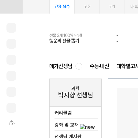
고3·N수
고2
고1
대
선물 3개 100% 당첨!
선물 100% 증정!
여름방학 스터디 캐시백
2027 러셀 단과
스마트러닝앱
메가패스
메가패스 수강생 무료혜택!
사회공헌 캠페인
행운의 선물 뽑기
메가스터디 X 올리브
메가런 썸머스쿨
강사 공개선발
설문 EVENT
3일 무료 체험권
메가클럽 멤버십
희망이룸 메가나눔
영
메가선생님
수능·내신
대학별고
과학
박지향 선생님
커리큘럼
TOP
강좌 및 교재
선생님 게시판