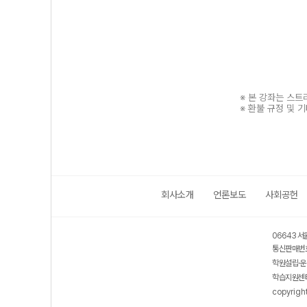
※ 본 강좌는 스
※ 환불 규정 및 
회사소개
언론보도
사회공헌
보호 관리체계 ISMS 인증획득
인터넷 저작권 지킴이 - 클린사이트
06643 서
통신판매번호
학원설립·운
학습지원센터
copyrigh