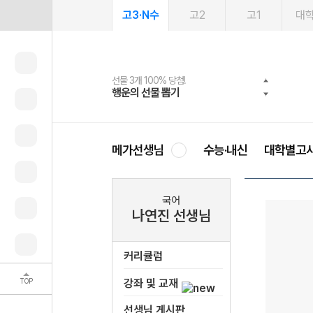
고3·N수
고2
고1
대
선물 3개 100% 당첨!
선물 100% 증정!
여름방학 스터디 캐시백
2027 러셀 단과
스마트러닝앱
메가패스
메가패스 수강생 무료혜택!
사회공헌 캠페인
행운의 선물 뽑기
메가스터디 X 올리브
메가런 썸머스쿨
강사 공개선발
설문 EVENT
3일 무료 체험권
메가클럽 멤버십
희망이룸 메가나눔
영
메가선생님
수능·내신
대학별고
국어
나연진 선생님
커리큘럼
TOP
강좌 및 교재
선생님 게시판