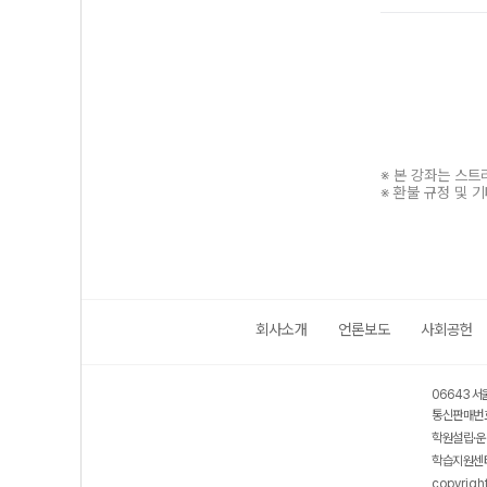
※ 본 강좌는 스
※ 환불 규정 및 
회사소개
언론보도
사회공헌
보호 관리체계 ISMS 인증획득
인터넷 저작권 지킴이 - 클린사이트
06643 서
통신판매번호
학원설립·운
학습지원센터
copyrigh