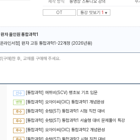
제작 방식
동영상 스튜디오 강의
부
OT
통강 맛보기
1
▼
 완자 올인원 통합과학1
[온라인서점] 완자 고등 통합과학1-22개정 (2026년용)
메가스터디
청(구매)한 후, 교재를 구매해 주세요.
[통합과학] 에쒸비(SCV) 쌩초보 기초 입문
선수
[통합과학] 오아이씨(OIC) 통합과학1 개념완성
병행
[통합과학] 숏텀(ST) 통합과학1 시험 직전 대비
후수
[통합과학] 숏텀(ST) 통합과학1 서술형 대비 문제풀이 특강
후수
[통합과학] 오아이씨(OIC) 통합과학2 개념완성
후수
[통합과학] 숏텀(ST) 통합과학2 시험 직전 대비
후수