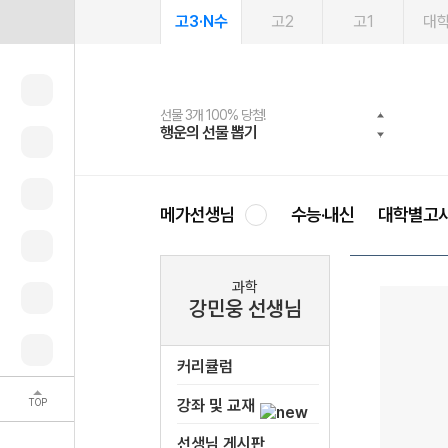
고3·N수
고2
고1
대
선물 3개 100% 당첨!
선물 100% 증정!
여름방학 스터디 캐시백
2027 러셀 단과
스마트러닝앱
메가패스
메가패스 수강생 무료혜택!
사회공헌 캠페인
행운의 선물 뽑기
메가스터디 X 올리브
메가런 썸머스쿨
강사 공개선발
설문 EVENT
3일 무료 체험권
메가클럽 멤버십
희망이룸 메가나눔
영
메가선생님
수능·내신
대학별고
과학
강민웅 선생님
커리큘럼
TOP
강좌 및 교재
선생님 게시판