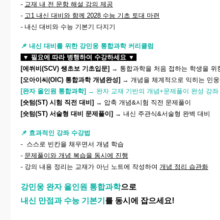
-
교재 내 전 문항 해설 강의 제공
-
고1 내신 대비와 함께 2028 수능 기초 토대 마련
- 내신 대비와 수능 기본기 다지기
📌 내신 대비를 위한 강민웅 통합과학 커리큘럼
▼
필요에 따라 병행하여 수강하세요 ▼
[에쒸비(SCV) 쌩초보 기초입문]
→ 통합과학을 처음 접하는 학생을 위
[오아이씨(OIC) 통합과학 개념완성]
→ 개념을 체계적으로 익히는 민웅
[완자 올인원 통합과학]
→ 완자 교재 기반의 개념+문제풀이 완성 강
[숏텀(ST) 시험 직전 대비]
→ 압축 개념&시험 직전 문제풀이
[숏텀(ST) 서술형 대비 문제풀이]
→ 내신 주관식&서술형 완벽 대비
📌 효과적인 강좌 수강법
- 스스로 빈칸을 채우면서 개념 학습
-
문제풀이와 개념 복습을 동시에 진행
- 강의 내용 정리는 교재가 아닌 노트에 작성하여
개념 정리 습관화
강민웅 완자 올인원 통합과학
으로
내신 만점과 수능 기본기
를 동시에 잡으세요!