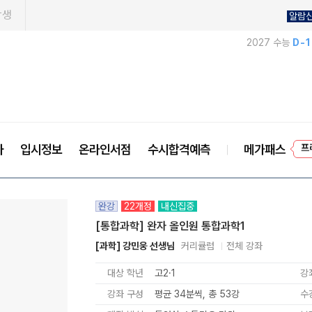
학생
알람
2027 수능
D-
프
사
입시정보
온라인서점
수시합격예측
메가패스
완강
22개정
내신집중
[통합과학] 완자 올인원 통합과학1
[과학] 강민웅 선생님
커리큘럼
전체 강좌
대상 학년
고2·1
강
강좌 구성
평균 34분씩, 총 53강
수