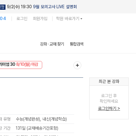
9/2(수) 19:30
9월 모의고사 LIVE 설명회
신청
104
로그인
회원가입
학원 바로가기
강좌 · 교재 찾기
통합검색
리미엄 30
8/10(월) 마감
EVENT
8/10(월) 마감
최근 본 강좌
로그인 후
확인하세요
로그인하기 >
좌 유형
수능(개념완성), 내신(개념학습)
강 기간
131일 (교재배송기간포함)