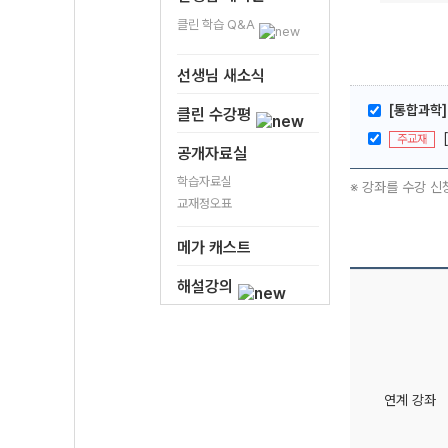
클린 학습 Q&A
선생님 새소식
[통합과학]
클린 수강평
주교재
공개자료실
학습자료실
※ 강좌를 수강 신
교재정오표
메가 캐스트
해설강의
연계 강좌