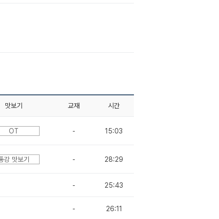
맛보기
교재
시간
OT
-
15:03
통강 맛보기
-
28:29
-
25:43
-
26:11