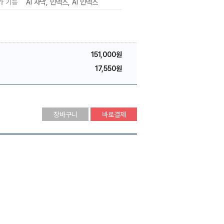
가 기능
AI 자막
인덱스
AI 인덱스
151,000원
17,550원
장바구니
바로결제